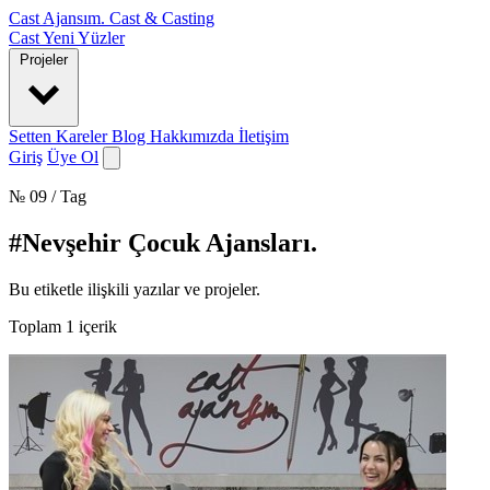
Cast Ajansım
.
Cast & Casting
Cast
Yeni Yüzler
Projeler
Setten Kareler
Blog
Hakkımızda
İletişim
Giriş
Üye Ol
№ 09 / Tag
#Nevşehir Çocuk Ajansları
.
Bu etiketle ilişkili yazılar ve projeler.
Toplam
1
içerik