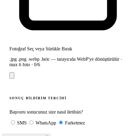
Fotoğraf Seç veya Sürükle Bırak
.jpg .png .webp .heic — tarayıcıda WebP'ye dönüştürülür ·
max 6 foto ·
0
/6
SONUÇ BILDIRIM TERCIHI
Başvuru sonucunuz size nasıl iletilsin?
SMS
WhatsApp
Farketmez