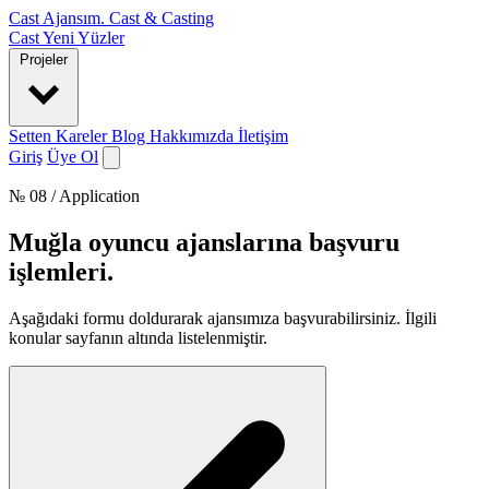
Cast Ajansım
.
Cast & Casting
Cast
Yeni Yüzler
Projeler
Setten Kareler
Blog
Hakkımızda
İletişim
Giriş
Üye Ol
№ 08 / Application
Muğla oyuncu ajanslarına başvuru
işlemleri
.
Aşağıdaki formu doldurarak ajansımıza başvurabilirsiniz. İlgili
konular sayfanın altında listelenmiştir.