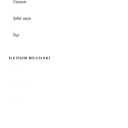
ŞEHIR
*
İLÇE
İLETIŞIM BILGILERI
TELEFON
*
WHATSAPP
*
E-POSTA
*