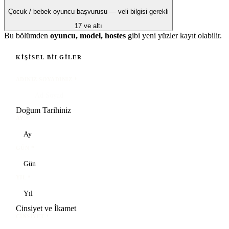
Çocuk / bebek oyuncu başvurusu — veli bilgisi gerekli
17 ve altı
Bu bölümden
oyuncu, model, hostes
gibi yeni yüzler kayıt olabilir.
KIŞISEL BILGILER
ADINIZ SOYADINIZ
*
Doğum Tarihiniz
AY
*
GÜN
*
YIL
*
Cinsiyet ve İkamet
CINSIYET
*