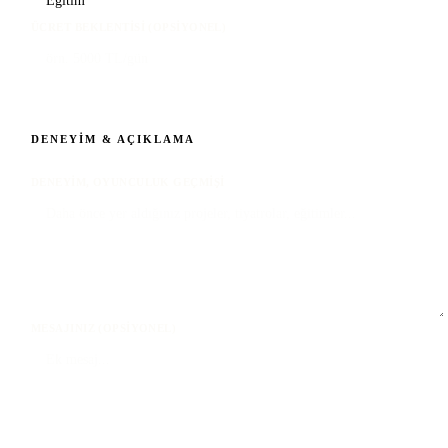
ÜCRET BEKLENTISI (OPSIYONEL)
DENEYIM & AÇIKLAMA
DENEYIM, OYUNCULUK GEÇMIŞI
MESAJINIZ (OPSIYONEL)