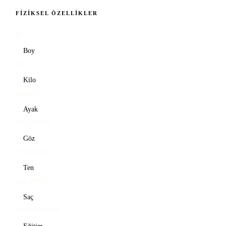
FIZIKSEL ÖZELLIKLER
BOY
*
KILO
*
AYAK NO
GÖZ RENGI
TEN RENGI
SAÇ RENGI
EĞITIM DÜZEYI