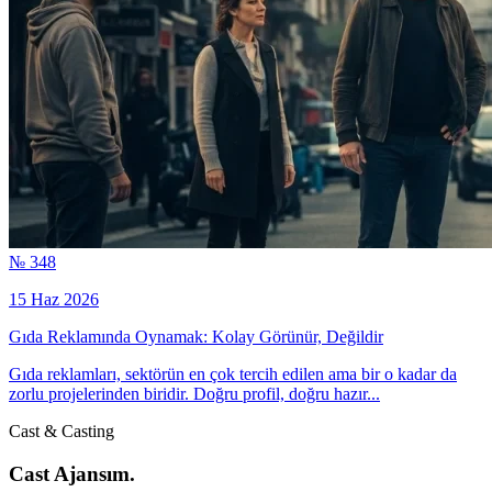
№ 348
15 Haz 2026
Gıda Reklamında Oynamak: Kolay Görünür, Değildir
Gıda reklamları, sektörün en çok tercih edilen ama bir o kadar da
zorlu projelerinden biridir. Doğru profil, doğru hazır...
Cast & Casting
Cast Ajansım.