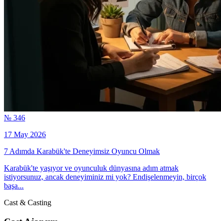
№ 346
17 May 2026
7 Adımda Karabük'te Deneyimsiz Oyuncu Olmak
Karabük'te yaşıyor ve oyunculuk dünyasına adım atmak
istiyorsunuz, ancak deneyiminiz mi yok? Endişelenmeyin, birçok
başa...
Cast & Casting