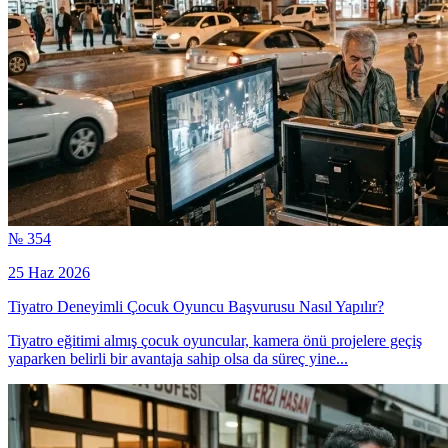
№ 354
25 Haz 2026
Tiyatro Deneyimli Çocuk Oyuncu Başvurusu Nasıl Yapılır?
Tiyatro eğitimi almış çocuk oyuncular, kamera önü projelere geçiş
yaparken belirli bir avantaja sahip olsa da süreç yine...