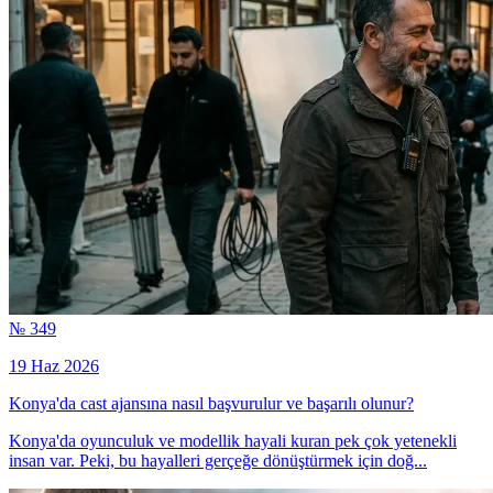
№ 349
19 Haz 2026
Konya'da cast ajansına nasıl başvurulur ve başarılı olunur?
Konya'da oyunculuk ve modellik hayali kuran pek çok yetenekli
insan var. Peki, bu hayalleri gerçeğe dönüştürmek için doğ...