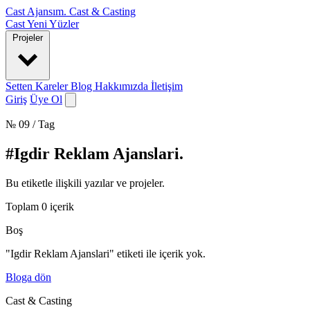
Cast Ajansım
.
Cast & Casting
Cast
Yeni Yüzler
Projeler
Setten Kareler
Blog
Hakkımızda
İletişim
Giriş
Üye Ol
№ 09 / Tag
#Igdir Reklam Ajanslari
.
Bu etiketle ilişkili yazılar ve projeler.
Toplam
0
içerik
Boş
"Igdir Reklam Ajanslari" etiketi ile içerik yok.
Bloga dön
Cast & Casting