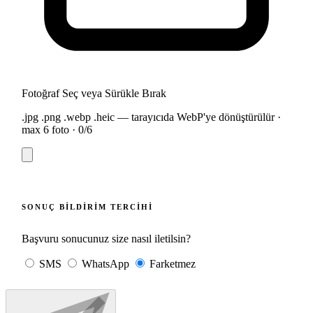
Fotoğraf Seç veya Sürükle Bırak
.jpg .png .webp .heic — tarayıcıda WebP'ye dönüştürülür ·
max 6 foto ·
0
/6
SONUÇ BILDIRIM TERCIHI
Başvuru sonucunuz size nasıl iletilsin?
SMS
WhatsApp
Farketmez