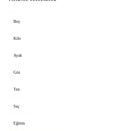
BOY
*
KILO
*
AYAK NO
GÖZ RENGI
TEN RENGI
SAÇ RENGI
EĞITIM DÜZEYI
ÜCRET BEKLENTISI (OPSIYONEL)