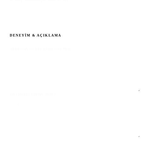
DENEYIM & AÇIKLAMA
DENEYIM, OYUNCULUK GEÇMIŞI
MESAJINIZ (OPSIYONEL)