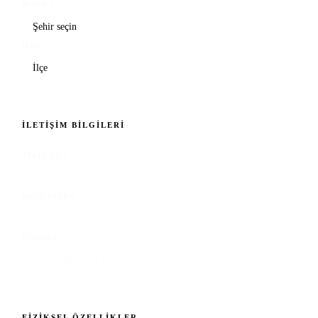
ŞEHIR
*
İLÇE
İLETIŞIM BILGILERI
TELEFON
*
WHATSAPP
*
E-POSTA
*
FIZIKSEL ÖZELLIKLER