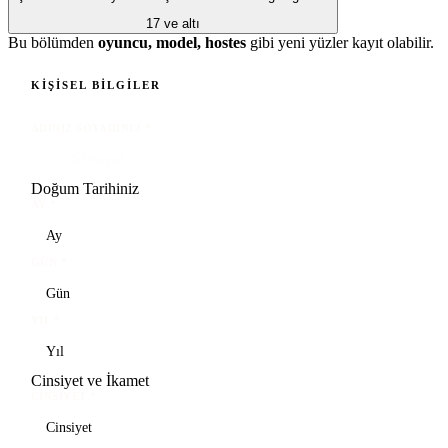
17 ve altı
Bu bölümden
oyuncu, model, hostes
gibi yeni yüzler kayıt olabilir.
KIŞISEL BILGILER
ADINIZ SOYADINIZ
*
Doğum Tarihiniz
AY
*
GÜN
*
YIL
*
Cinsiyet ve İkamet
CINSIYET
*