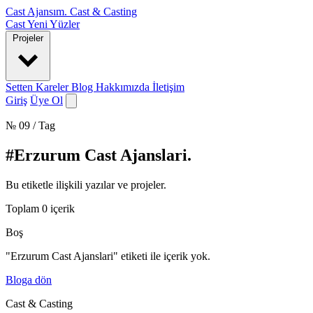
Cast Ajansım
.
Cast & Casting
Cast
Yeni Yüzler
Projeler
Setten Kareler
Blog
Hakkımızda
İletişim
Giriş
Üye Ol
№ 09 / Tag
#Erzurum Cast Ajanslari
.
Bu etiketle ilişkili yazılar ve projeler.
Toplam
0
içerik
Boş
"Erzurum Cast Ajanslari" etiketi ile içerik yok.
Bloga dön
Cast & Casting