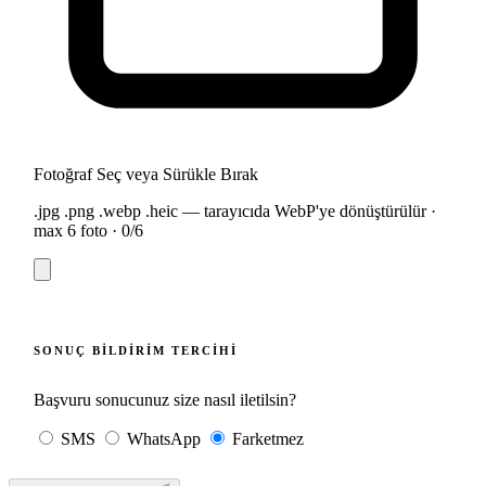
Fotoğraf Seç veya Sürükle Bırak
.jpg .png .webp .heic — tarayıcıda WebP'ye dönüştürülür ·
max 6 foto ·
0
/6
SONUÇ BILDIRIM TERCIHI
Başvuru sonucunuz size nasıl iletilsin?
SMS
WhatsApp
Farketmez