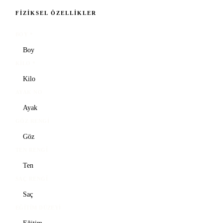
FIZIKSEL ÖZELLIKLER
BOY
*
KILO
*
AYAK NO
GÖZ RENGI
TEN RENGI
SAÇ RENGI
EĞITIM DÜZEYI