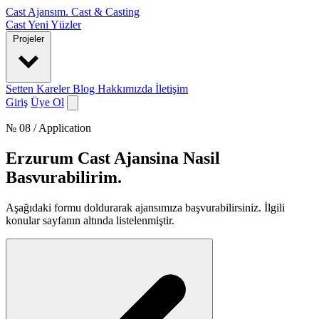
Cast Ajansım
.
Cast & Casting
Cast
Yeni Yüzler
Projeler
Setten Kareler
Blog
Hakkımızda
İletişim
Giriş
Üye Ol
№ 08 / Application
Erzurum Cast Ajansina Nasil
Basvurabilirim
.
Aşağıdaki formu doldurarak ajansımıza başvurabilirsiniz. İlgili
konular sayfanın altında listelenmiştir.