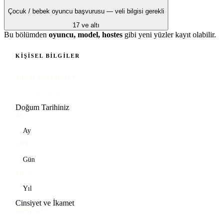
Çocuk / bebek oyuncu başvurusu — veli bilgisi gerekli
17 ve altı
Bu bölümden
oyuncu, model, hostes
gibi yeni yüzler kayıt olabilir.
KIŞISEL BILGILER
ADINIZ SOYADINIZ
*
Doğum Tarihiniz
AY
*
GÜN
*
YIL
*
Cinsiyet ve İkamet
CINSIYET
*