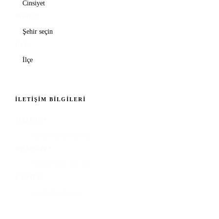
ŞEHIR
*
İLÇE
İLETIŞIM BILGILERI
TELEFON
*
WHATSAPP
*
E-POSTA
*