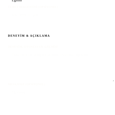
ÜCRET BEKLENTISI (OPSIYONEL)
DENEYIM & AÇIKLAMA
DENEYIM, OYUNCULUK GEÇMIŞI
MESAJINIZ (OPSIYONEL)