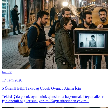
№ 358
17 Tem 2026
5 Önemli Bilgi Tekirdağ Çocuk Oyuncu Ajansı İçin
Tekirdağ'da çocuk oyunculuk ajanslarına başvurmak isteyen aileler
için önemli bilgiler sunuyorum. Kayıt sürecinden çekim...