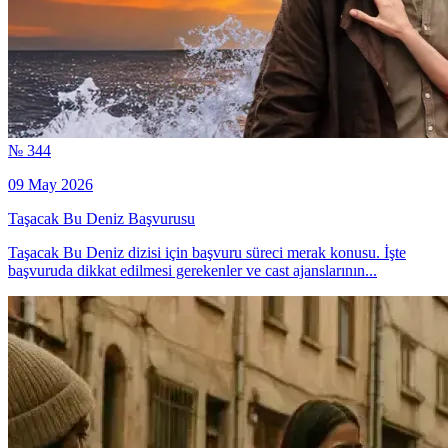
№ 344
09 May 2026
Taşacak Bu Deniz Başvurusu
Taşacak Bu Deniz dizisi için başvuru süreci merak konusu. İşte
başvuruda dikkat edilmesi gerekenler ve cast ajanslarının...