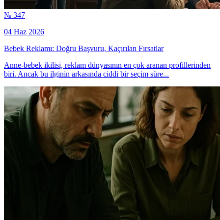
№ 347
04 Haz 2026
Bebek Reklamı: Doğru Başvuru, Kaçırılan Fırsatlar
Anne-bebek ikilisi, reklam dünyasının en çok aranan profillerinden
biri. Ancak bu ilginin arkasında ciddi bir seçim süre...