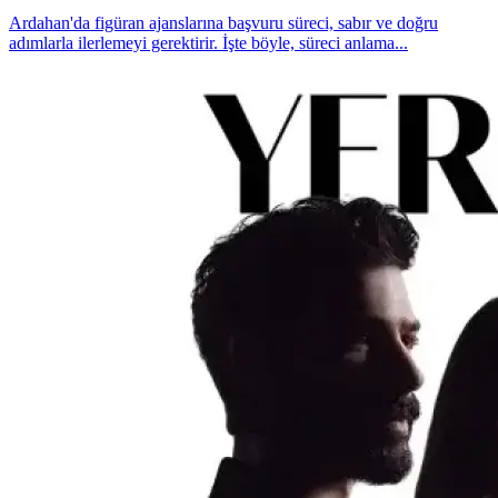
Ardahan'da figüran ajanslarına başvuru süreci, sabır ve doğru
adımlarla ilerlemeyi gerektirir. İşte böyle, süreci anlama...