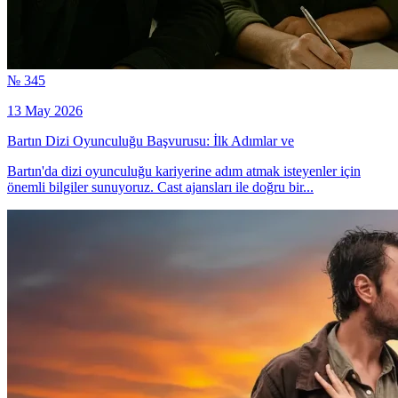
№ 345
13 May 2026
Bartın Dizi Oyunculuğu Başvurusu: İlk Adımlar ve
Bartın'da dizi oyunculuğu kariyerine adım atmak isteyenler için
önemli bilgiler sunuyoruz. Cast ajansları ile doğru bir...