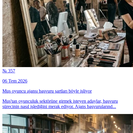
№ 357
06 Tem 2026
Muş oyuncu ajansı başvuru şartları böyle işliyor
Muş'tan oyunculuk sektörüne girmek isteyen adaylar, başvuru
sürecinin nasıl işlediğini merak ediyor. Ajans başvurularınd...