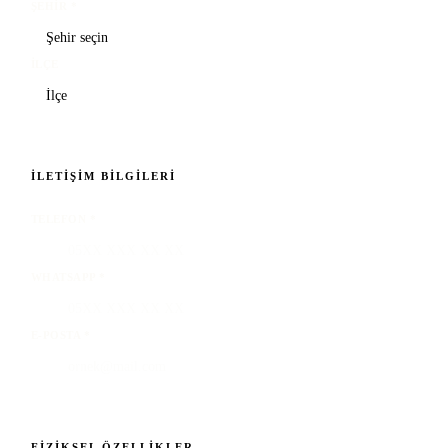
ŞEHIR
*
İLÇE
İLETIŞIM BILGILERI
TELEFON
*
WHATSAPP
*
E-POSTA
*
FIZIKSEL ÖZELLIKLER