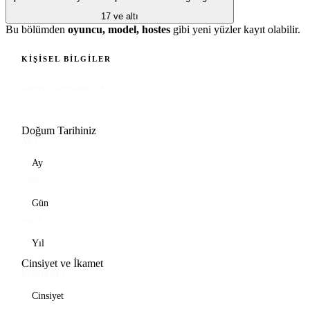
17 ve altı
Bu bölümden
oyuncu, model, hostes
gibi yeni yüzler kayıt olabilir.
KIŞISEL BILGILER
ADINIZ SOYADINIZ
*
Doğum Tarihiniz
AY
*
GÜN
*
YIL
*
Cinsiyet ve İkamet
CINSIYET
*