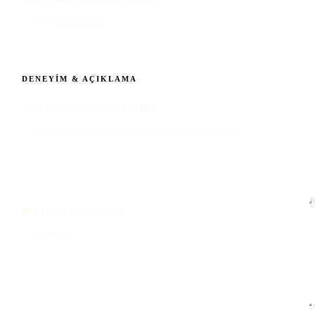
DENEYIM & AÇIKLAMA
DENEYIM, OYUNCULUK GEÇMIŞI
MESAJINIZ (OPSIYONEL)