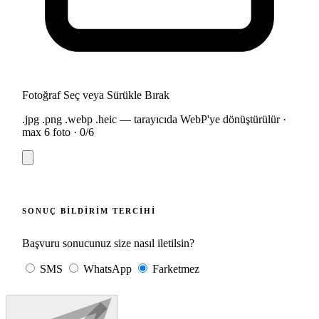
Fotoğraf Seç veya Sürükle Bırak
.jpg .png .webp .heic — tarayıcıda WebP'ye dönüştürülür ·
max 6 foto ·
0
/6
SONUÇ BILDIRIM TERCIHI
Başvuru sonucunuz size nasıl iletilsin?
SMS
WhatsApp
Farketmez