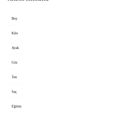
BOY
*
KILO
*
AYAK NO
GÖZ RENGI
TEN RENGI
SAÇ RENGI
EĞITIM DÜZEYI
ÜCRET BEKLENTISI (OPSIYONEL)