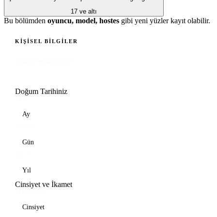
17 ve altı
Bu bölümden
oyuncu, model, hostes
gibi yeni yüzler kayıt olabilir.
KIŞISEL BILGILER
ADINIZ SOYADINIZ
*
Doğum Tarihiniz
AY
*
GÜN
*
YIL
*
Cinsiyet ve İkamet
CINSIYET
*