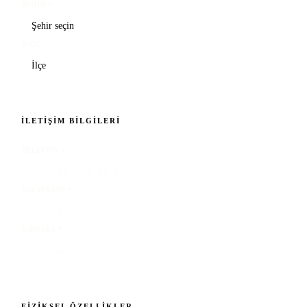
ŞEHIR
*
İLÇE
İLETIŞIM BILGILERI
TELEFON
*
WHATSAPP
*
E-POSTA
*
FIZIKSEL ÖZELLIKLER