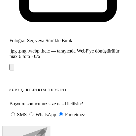
Fotoğraf Seç veya Sürükle Bırak
.jpg .png .webp .heic — tarayıcıda WebP'ye dönüştürülür ·
max 6 foto ·
0
/6
SONUÇ BILDIRIM TERCIHI
Başvuru sonucunuz size nasıl iletilsin?
SMS
WhatsApp
Farketmez