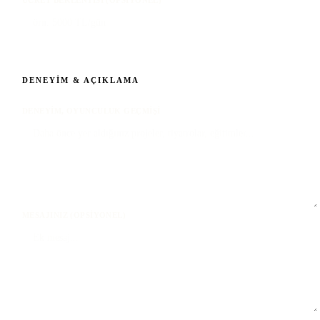
DENEYIM & AÇIKLAMA
DENEYIM, OYUNCULUK GEÇMIŞI
MESAJINIZ (OPSIYONEL)