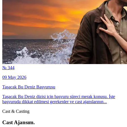
№ 344
09 May 2026
Taşacak Bu Deniz Başvurusu
Taşacak Bu Deniz dizisi için başvuru süreci merak konusu. İşte
başvuruda dikkat edilmesi gerekenler ve cast ajanslarının...
Cast & Casting
Cast Ajansım.