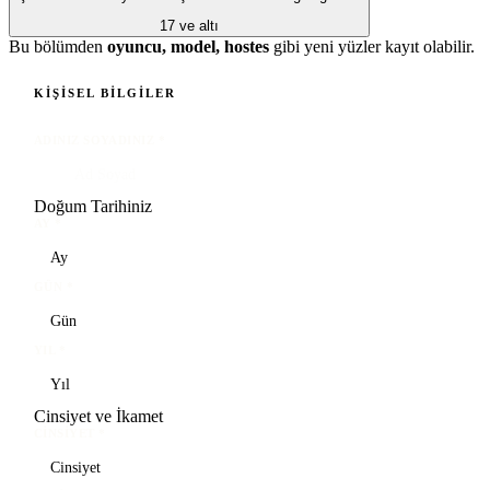
17 ve altı
Bu bölümden
oyuncu, model, hostes
gibi yeni yüzler kayıt olabilir.
KIŞISEL BILGILER
ADINIZ SOYADINIZ
*
Doğum Tarihiniz
AY
*
GÜN
*
YIL
*
Cinsiyet ve İkamet
CINSIYET
*