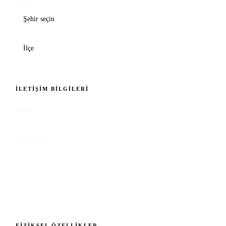
ŞEHIR
*
İLÇE
İLETIŞIM BILGILERI
TELEFON
*
WHATSAPP
*
E-POSTA
*
FIZIKSEL ÖZELLIKLER