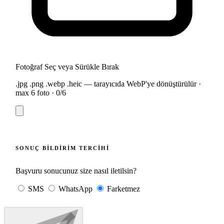
Fotoğraf Seç veya Sürükle Bırak
.jpg .png .webp .heic — tarayıcıda WebP'ye dönüştürülür ·
max 6 foto ·
0
/6
SONUÇ BILDIRIM TERCIHI
Başvuru sonucunuz size nasıl iletilsin?
SMS
WhatsApp
Farketmez