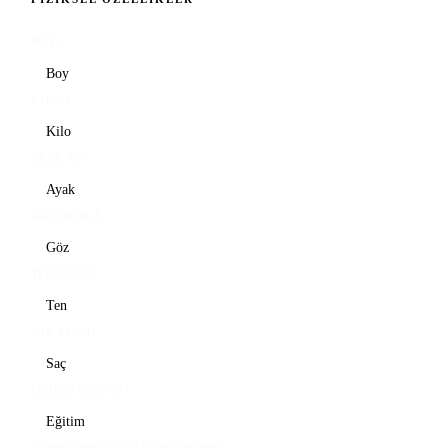
BOY
*
KILO
*
AYAK NO
GÖZ RENGI
TEN RENGI
SAÇ RENGI
EĞITIM DÜZEYI
ÜCRET BEKLENTISI (OPSIYONEL)