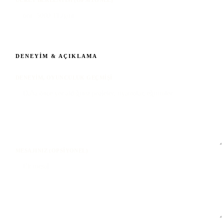
DENEYIM & AÇIKLAMA
DENEYIM, OYUNCULUK GEÇMIŞI
MESAJINIZ (OPSIYONEL)