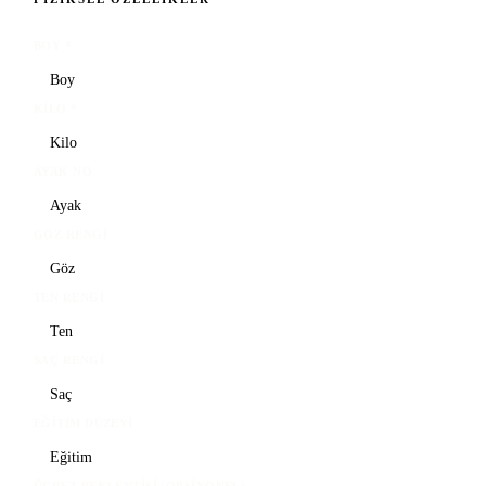
BOY
*
KILO
*
AYAK NO
GÖZ RENGI
TEN RENGI
SAÇ RENGI
EĞITIM DÜZEYI
ÜCRET BEKLENTISI (OPSIYONEL)