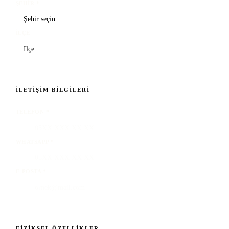
ŞEHIR
*
İLÇE
İLETIŞIM BILGILERI
TELEFON
*
WHATSAPP
*
E-POSTA
*
FIZIKSEL ÖZELLIKLER