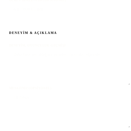
DENEYIM & AÇIKLAMA
DENEYIM, OYUNCULUK GEÇMIŞI
MESAJINIZ (OPSIYONEL)