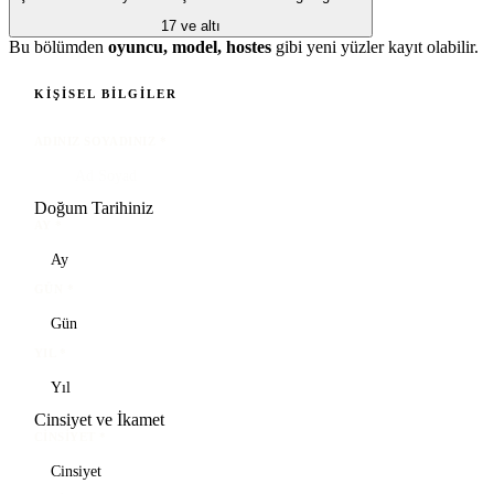
17 ve altı
Bu bölümden
oyuncu, model, hostes
gibi yeni yüzler kayıt olabilir.
KIŞISEL BILGILER
ADINIZ SOYADINIZ
*
Doğum Tarihiniz
AY
*
GÜN
*
YIL
*
Cinsiyet ve İkamet
CINSIYET
*