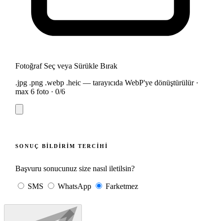
Fotoğraf Seç veya Sürükle Bırak
.jpg .png .webp .heic — tarayıcıda WebP'ye dönüştürülür ·
max 6 foto ·
0
/6
SONUÇ BILDIRIM TERCIHI
Başvuru sonucunuz size nasıl iletilsin?
SMS
WhatsApp
Farketmez