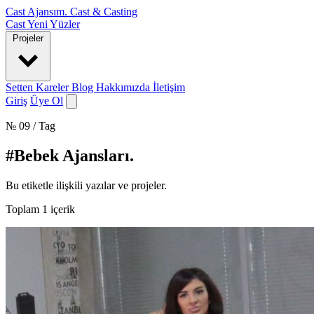
Cast Ajansım
.
Cast & Casting
Cast
Yeni Yüzler
Projeler
Setten Kareler
Blog
Hakkımızda
İletişim
Giriş
Üye Ol
№ 09 / Tag
#Bebek Ajansları
.
Bu etiketle ilişkili yazılar ve projeler.
Toplam
1
içerik