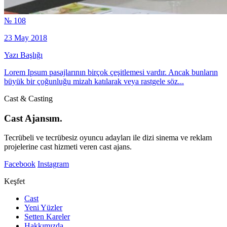
№ 108
23 May 2018
Yazı Başlığı
Lorem Ipsum pasajlarının birçok çeşitlemesi vardır. Ancak bunların
büyük bir çoğunluğu mizah katılarak veya rastgele söz...
Cast & Casting
Cast Ajansım.
Tecrübeli ve tecrübesiz oyuncu adayları ile dizi sinema ve reklam
projelerine cast hizmeti veren cast ajans.
Facebook
Instagram
Keşfet
Cast
Yeni Yüzler
Setten Kareler
Hakkımızda