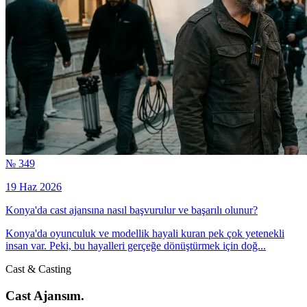
№ 349
19 Haz 2026
Konya'da cast ajansına nasıl başvurulur ve başarılı olunur?
Konya'da oyunculuk ve modellik hayali kuran pek çok yetenekli
insan var. Peki, bu hayalleri gerçeğe dönüştürmek için doğ...
Cast & Casting
Cast Ajansım.