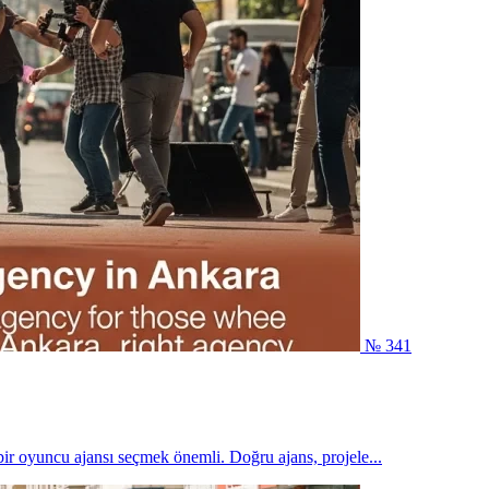
№ 341
ir oyuncu ajansı seçmek önemli. Doğru ajans, projele...