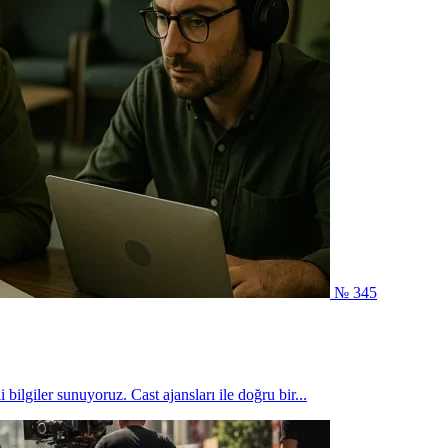
№ 345
bilgiler sunuyoruz. Cast ajansları ile doğru bir...