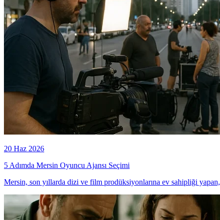
20 Haz 2026
5 Adımda Mersin Oyuncu Ajansı Seçimi
Mersin, son yıllarda dizi ve film prodüksiyonlarına ev sahipliği yapan, 