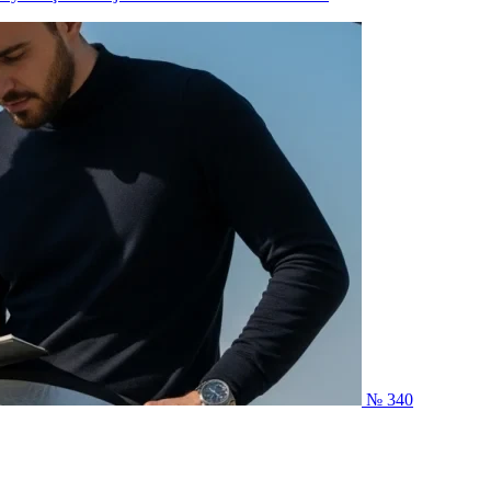
№ 340