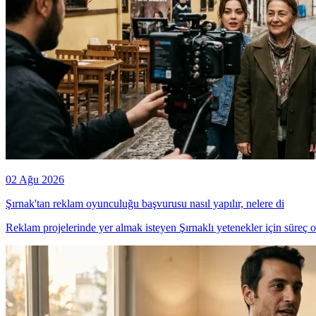
02 Ağu 2026
Şırnak'tan reklam oyunculuğu başvurusu nasıl yapılır, nelere di
Reklam projelerinde yer almak isteyen Şırnaklı yetenekler için süreç