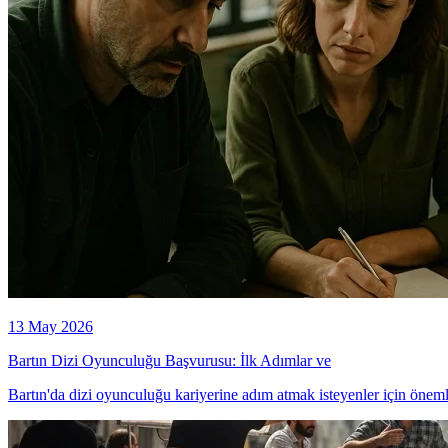
13 May 2026
Bartın Dizi Oyunculuğu Başvurusu: İlk Adımlar ve
Bartın'da dizi oyunculuğu kariyerine adım atmak isteyenler için önemli 