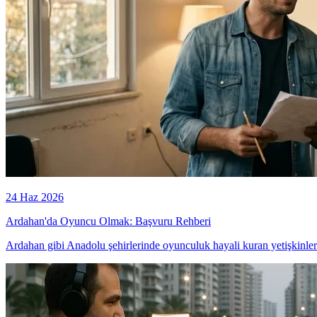
24 Haz 2026
Ardahan'da Oyuncu Olmak: Başvuru Rehberi
Ardahan gibi Anadolu şehirlerinde oyunculuk hayali kuran yetişkinler