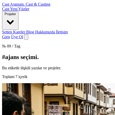
Cast Ajansım
.
Cast & Casting
Cast
Yeni Yüzler
Projeler
Setten Kareler
Blog
Hakkımızda
İletişim
Giriş
Üye Ol
№ 09 / Tag
#ajans seçimi
.
Bu etiketle ilişkili yazılar ve projeler.
Toplam
7
içerik