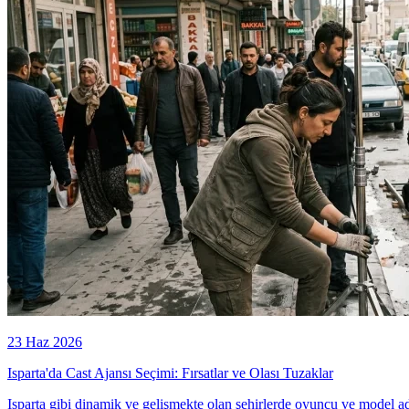
23 Haz 2026
Isparta'da Cast Ajansı Seçimi: Fırsatlar ve Olası Tuzaklar
Isparta gibi dinamik ve gelişmekte olan şehirlerde oyuncu ve model adayl