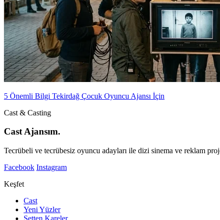
5 Önemli Bilgi Tekirdağ Çocuk Oyuncu Ajansı İçin
Cast & Casting
Cast Ajansım.
Tecrübeli ve tecrübesiz oyuncu adayları ile dizi sinema ve reklam proje
Facebook
Instagram
Keşfet
Cast
Yeni Yüzler
Setten Kareler