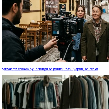
Şırnak'tan reklam oyunculuğu başvurusu nasıl yapılır, nelere di