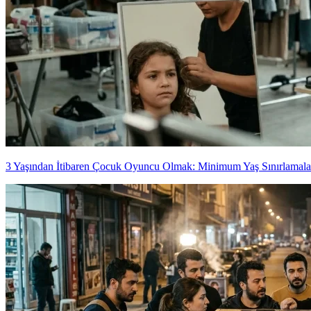
3 Yaşından İtibaren Çocuk Oyuncu Olmak: Minimum Yaş Sınırlamala