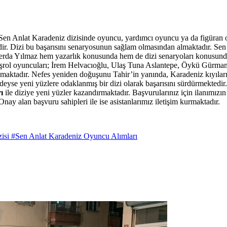
Sen Anlat Karadeniz dizisinde oyuncu, yardımcı oyuncu ya da figüran ol
r. Dizi bu başarısını senaryosunun sağlam olmasından almaktadır. Sen A
erda Yılmaz hem yazarlık konusunda hem de dizi senaryoları konusunda b
in başrol oyuncuları; İrem Helvacıoğlu, Ulaş Tuna Aslantepe, Öykü Gür
ılmaktadır. Nefes yeniden doğuşunu Tahir’in yanında, Karadeniz kıyılar
eredeyse yeni yüzlere odaklanmış bir dizi olarak başarısını sürdürmekte
ı
ile diziye yeni yüzler kazandırmaktadır. Başvurularınız için ilanımı
Onay alan başvuru sahipleri ile ise
asistanlarımız iletişim kurmaktadır.
zisi
#Sen Anlat Karadeniz Oyuncu Alımları