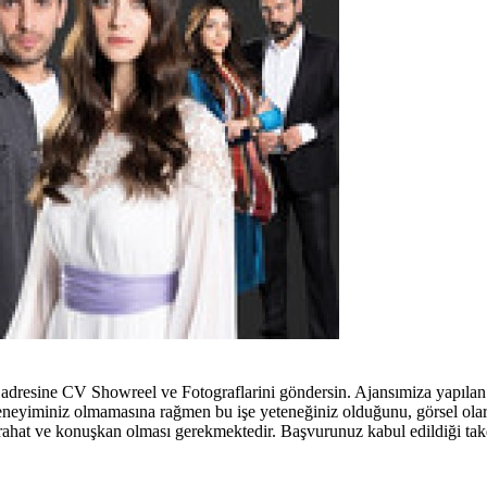
 adresine CV Showreel ve Fotograflarini göndersin. Ajansımiza yapıla
deneyiminiz olmamasına rağmen bu işe yeteneğiniz olduğunu, görsel ol
ahat ve konuşkan olması gerekmektedir. Başvurunuz kabul edildiği takdi