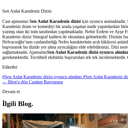
Sen Anlat Karadeniz Dizisi
Cast ajansımız
Sen Anlat Karadeniz dizisi
için oyuncu aramaktadır. 
Karadeniz dram ve komediyi bir arada yaşatan nadir yapımlardan biridi
yazmış olan iki isim tarafından yapılmaktadır. Nehir Erdem ve Ayşe F
Karadeniz dizisi Sinegraf kalitesi ile ekranlara gelmektedir. Dizin
Helvacıoğlu’nun canlandırdığı Nefes karakterinin acılı hikâyesi anlat
başvurarak bu dizide yer alma ayrıcalığını elde edebilirsiniz. Dizi n
sağlamaktadır. Ajansımız
Sen Anlat Karadeniz dizisi oyuncu alımlar
gerekmektedir. Tecrübeli ekibimiz başvuruları tek tek incelemektedir. 
Etiketler
#Sen Anlat Karadeniz dizisi oyuncu alımları
#Sen Anlat Karadeniz di
← Blog'a dön
Casting Başvurusu
Devam et
İlgili Blog
.