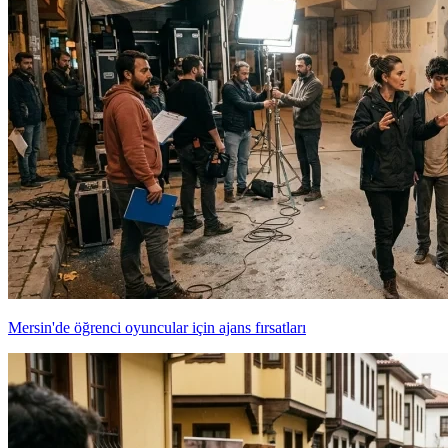
Mersin'de öğrenci oyuncular için ajans fırsatları