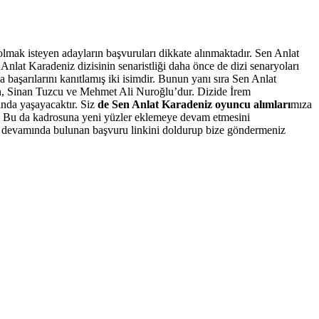
mak isteyen adayların başvuruları dikkate alınmaktadır.
Sen Anlat
nlat Karadeniz dizisinin senaristliği daha önce de dizi senaryoları
aşarılarını kanıtlamış iki isimdir. Bunun yanı sıra Sen Anlat
man, Sinan Tuzcu ve Mehmet Ali Nuroğlu’dur. Dizide İrem
ında yaşayacaktır. Siz
de Sen Anlat Karadeniz oyuncu alımları
mıza
dir. Bu da kadrosuna yeni yüzler eklemeye devam etmesini
zın devamında bulunan başvuru linkini doldurup bize göndermeniz