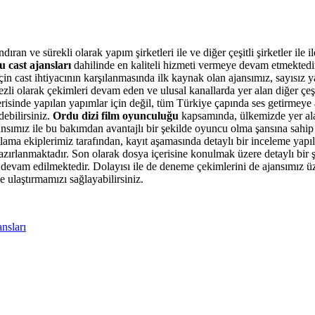
ran ve sürekli olarak yapım şirketleri ile ve diğer çeşitli şirketler ile i
 cast ajansları
dahilinde en kaliteli hizmeti vermeye devam etmektedi
çin cast ihtiyacının karşılanmasında ilk kaynak olan ajansımız, sayısız ya
ezli olarak çekimleri devam eden ve ulusal kanallarda yer alan diğer çeşi
çerisinde yapılan yapımlar için değil, tüm Türkiye çapında ses getirmeye 
debilirsiniz.
Ordu dizi film oyunculuğu
kapsamında, ülkemizde yer ala
ansımız ile bu bakımdan avantajlı bir şekilde oyuncu olma şansına sahip o
amlama ekiplerimiz tarafından, kayıt aşamasında detaylı bir inceleme yap
a hazırlanmaktadır. Son olarak dosya içerisine konulmak üzere detaylı bi
devam edilmektedir. Dolayısı ile de deneme çekimlerini de ajansımız üze
ne ulaştırmamızı sağlayabilirsiniz.
nsları