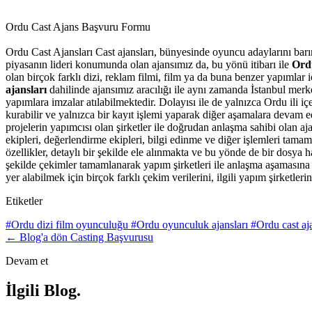
Ordu Cast Ajans Başvuru Formu
Ordu Cast Ajansları
Cast ajansları, bünyesinde oyuncu adaylarını barındı
piyasanın lideri konumunda olan ajansımız da, bu yönü itibarı ile
Ordu
olan birçok farklı dizi, reklam filmi, film ya da buna benzer yapımlar i
ajansları
dahilinde ajansımız aracılığı ile aynı zamanda İstanbul merk
yapımlara imzalar atılabilmektedir. Dolayısı ile de yalnızca Ordu ili i
kurabilir ve yalnızca bir kayıt işlemi yaparak diğer aşamalara devam e
projelerin yapımcısı olan şirketler ile doğrudan anlaşma sahibi olan aj
ekipleri, değerlendirme ekipleri, bilgi edinme ve diğer işlemleri tam
özellikler, detaylı bir şekilde ele alınmakta ve bu yönde de bir dosy
şekilde çekimler tamamlanarak yapım şirketleri ile anlaşma aşamasına 
yer alabilmek için birçok farklı çekim verilerini, ilgili yapım şirketleri
Etiketler
#Ordu dizi film oyunculuğu
#Ordu oyunculuk ajansları
#Ordu cast aja
← Blog'a dön
Casting Başvurusu
Devam et
İlgili Blog
.