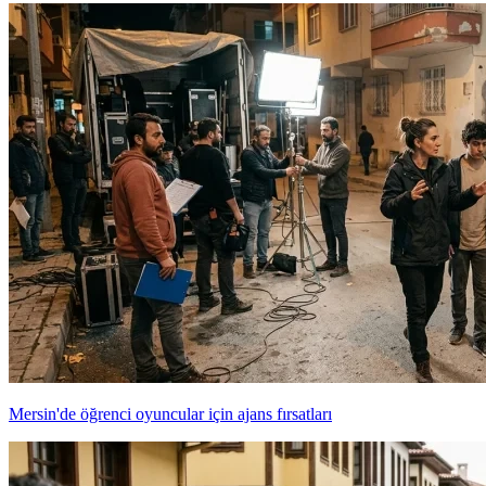
Mersin'de öğrenci oyuncular için ajans fırsatları