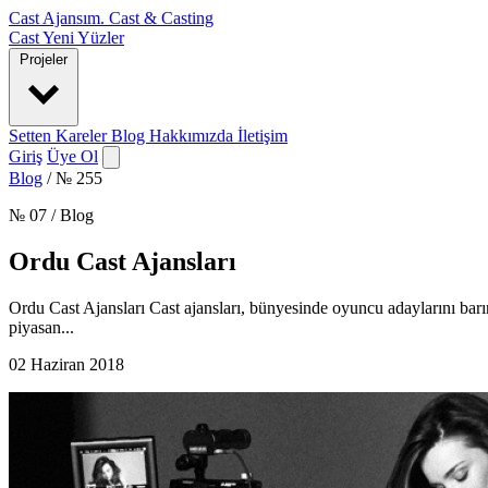
Cast Ajansım
.
Cast & Casting
Cast
Yeni Yüzler
Projeler
Setten Kareler
Blog
Hakkımızda
İletişim
Giriş
Üye Ol
Blog
/
№ 255
№ 07 / Blog
Ordu Cast Ajansları
Ordu Cast Ajansları Cast ajansları, bünyesinde oyuncu adaylarını barındır
piyasan...
02 Haziran 2018