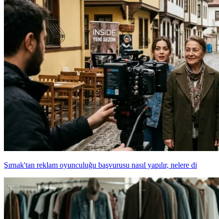
Şırnak'tan reklam oyunculuğu başvurusu nasıl yapılır, nelere di