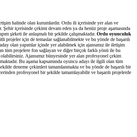
letişim halinde olan kurumlardır. Ordu ili içerisinde yer alan ve
r. Şehir içerisinde çekimi devam eden ya da henüz proje aşamasında
pım şirketi ile anlaşmalı bir şekilde çalışmaktadır.
Ordu oyunculuk
tli projeler için de temaslar sağlanabilmekte ve bu yönde de başarılı
aday olan yapımlar içinde yer alabilmek için ajansımız ile iletişim
n tüm projelere fon sağlayan ve diğer birçok farklı yönü ile bu
labilirsiniz.
Ajansımız bünyesinde yer alan profesyonel çekim
ılmaktadır. Bu aşama kapsamında oyuncu adayı ile ilgili olan tüm
r şekilde deneme çekimleri tamamlanmakta ve bu yönde de başarılı bir
rinden profesyonel bir şekilde tamamlayabilir ve başarılı projelerde