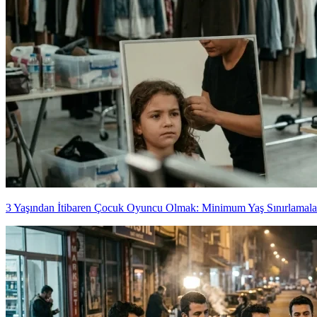
3 Yaşından İtibaren Çocuk Oyuncu Olmak: Minimum Yaş Sınırlamala