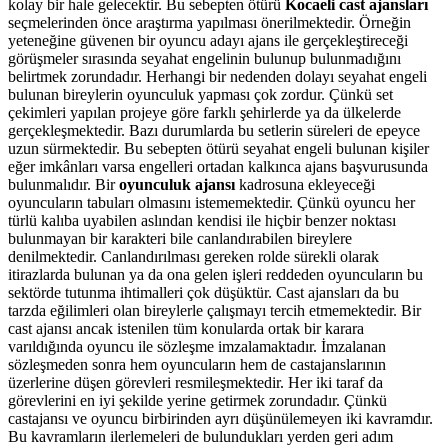
kolay bir hale gelecektir. Bu sebepten ötürü
Kocaeli cast ajansları
seçmelerinden önce araştırma yapılması önerilmektedir. Örneğin
yeteneğine güvenen bir oyuncu adayı ajans ile gerçekleştireceği
görüşmeler sırasında seyahat engelinin bulunup bulunmadığını
belirtmek zorundadır. Herhangi bir nedenden dolayı seyahat engeli
bulunan bireylerin oyunculuk yapması çok zordur. Çünkü set
çekimleri yapılan projeye göre farklı şehirlerde ya da ülkelerde
gerçekleşmektedir. Bazı durumlarda bu setlerin süreleri de epeyce
uzun sürmektedir. Bu sebepten ötürü seyahat engeli bulunan kişiler
eğer imkânları varsa engelleri ortadan kalkınca ajans başvurusunda
bulunmalıdır.
Bir
oyunculuk ajansı
kadrosuna ekleyeceği
oyuncuların tabuları olmasını istememektedir. Çünkü oyuncu her
türlü kalıba
uyabilen aslından kendisi ile hiçbir benzer noktası
bulunmayan bir karakteri bile canlandırabilen bireylere
denilmektedir. Canlandırılması gereken rolde sürekli olarak
itirazlarda bulunan ya da ona gelen işleri reddeden oyuncuların bu
sektörde tutunma ihtimalleri çok düşüktür. Cast ajansları da bu
tarzda eğilimleri olan bireylerle çalışmayı tercih etmemektedir. Bir
cast ajansı ancak istenilen tüm konularda ortak bir karara
varıldığında oyuncu ile sözleşme imzalamaktadır. İmzalanan
sözleşmeden sonra hem oyuncuların hem de castajanslarının
üzerlerine düşen görevleri resmileşmektedir. Her iki taraf da
görevlerini en iyi şekilde yerine getirmek zorundadır. Çünkü
castajansı ve oyuncu birbirinden ayrı düşünülemeyen iki kavramdır.
Bu kavramların ilerlemeleri de bulundukları yerden geri adım