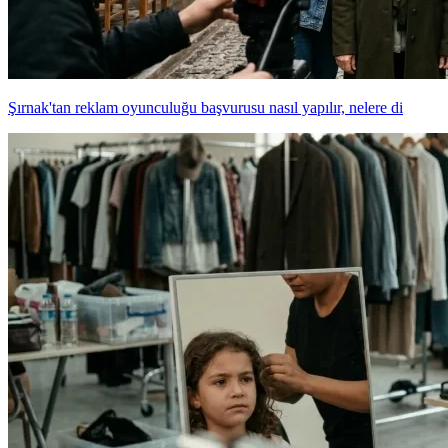
Şırnak'tan reklam oyunculuğu başvurusu nasıl yapılır, nelere di