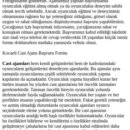
Fotoğraflarını göndersin. Ajansımıza yapılan başvurularda
oyunculuk eğitimi almış olmak ya da oyunculukta deneyim sahibi
olmak tercih sebebidir, Ancak oyunculuk eğitimi ve deneyiminiz
olmamasına rağmen bu işe yeteneğiniz olduğunu, görsel olarak
uygun ve rahat olduğunuzu düşünüyorsanız başvuru yapabilirsiniz.
Çocuğunuz için başvurmak istiyorsanız, çocuğunuzun rahat ve
konuşkan olması gerekmektedir. Başvurunuz kabul edildiği takdirde
size mail veya telefon ile cevap verilecektir.18 yaşından küçük iseniz
formu doldururken mutlaka yanınızda veliniz olsun.
Kocaeli Cast Ajans Başvuru Formu
Cast ajansları
hem kendi gelişimlerini hem de kadrolarındaki
oyuncuların gelişimlerini denetleyen ajasnlardır. Bu ajanslar aynı
zamanda oyuncularına çeşitli sektörlerde oyunculuk yapma
kapılarını da açmaktadır. Oyunculuk yapma hayalleri kuran her
türden insanın bu yüzden cast ajanslarına bir öncelik tanmaları
gerekmektedir. Tanınan öncelik bireyin oyunculuk yolunda
ilerlemesinde fayda sağlamaktadır.
Oyunculuk her yaştan ve her
profilden insanın yapabileceği bir meslektir. Fakat gerekli yeteneğin
ve azmin olmadığı durumlarda oyunculuk ajansları oyuncu
seçimlerinde eleme yoluna girmektedir. Bir cast ajansının
oyuncularda aradığı belli başlı özellikler bulunmaktadır. Oyuncular
bu özellikleri bilirlerse ve kendilerini o özellikler etrafında
geliştirmeye çabalarlarsa bir cast ajasnsına kabul edilmeleri daha