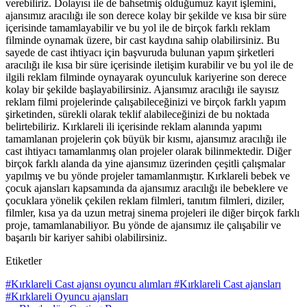
verebiliriz. Dolayısı ile de bahsetmiş olduğumuz kayıt işlemini,
ajansımız aracılığı ile son derece kolay bir şekilde ve kısa bir süre
içerisinde tamamlayabilir ve bu yol ile de birçok farklı reklam
filminde oynamak üzere, bir cast kaydına sahip olabilirsiniz. Bu
sayede de cast ihtiyacı için başvuruda bulunan yapım şirketleri
aracılığı ile kısa bir süre içerisinde iletişim kurabilir ve bu yol ile de
ilgili reklam filminde oynayarak oyunculuk kariyerine son derece
kolay bir şekilde başlayabilirsiniz. Ajansımız aracılığı ile sayısız
reklam filmi projelerinde çalışabileceğinizi ve birçok farklı yapım
şirketinden, sürekli olarak teklif alabileceğinizi de bu noktada
belirtebiliriz. Kırklareli ili içerisinde reklam alanında yapımı
tamamlanan projelerin çok büyük bir kısmı, ajansımız aracılığı ile
cast ihtiyacı tamamlanmış olan projeler olarak bilinmektedir. Diğer
birçok farklı alanda da yine ajansımız üzerinden çeşitli çalışmalar
yapılmış ve bu yönde projeler tamamlanmıştır. Kırklareli bebek ve
çocuk ajansları
kapsamında da ajansımız aracılığı ile bebeklere ve
çocuklara yönelik çekilen reklam filmleri, tanıtım filmleri, diziler,
filmler, kısa ya da uzun metraj sinema projeleri ile diğer birçok farklı
proje, tamamlanabiliyor. Bu yönde de ajansımız ile çalışabilir ve
başarılı bir kariyer sahibi olabilirsiniz.
Etiketler
#Kırklareli Cast ajansı oyuncu alımları
#Kırklareli Cast ajansları
#Kırklareli Oyuncu ajansları