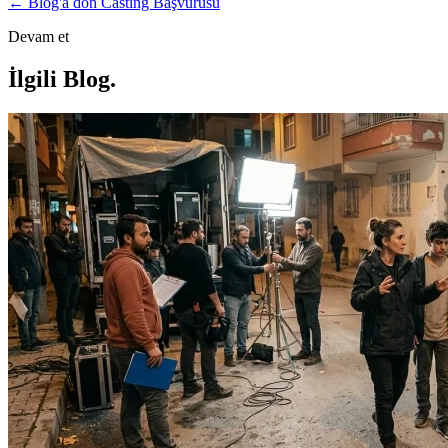
← Blog'a dön
Casting Başvurusu
Devam et
İlgili Blog
.