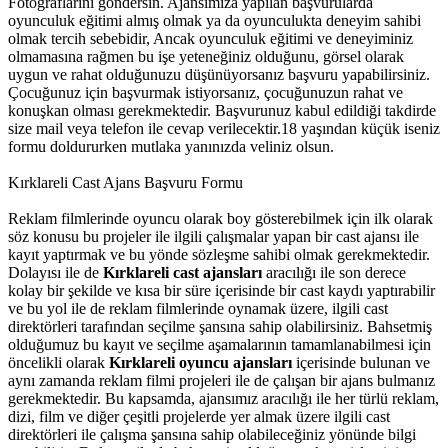
Fotoğraflarını göndersin. Ajansımıza yapılan başvurularda
oyunculuk eğitimi almış olmak ya da oyunculukta deneyim sahibi
olmak tercih sebebidir, Ancak oyunculuk eğitimi ve deneyiminiz
olmamasına rağmen bu işe yeteneğiniz olduğunu, görsel olarak
uygun ve rahat olduğunuzu düşünüyorsanız başvuru yapabilirsiniz.
Çocuğunuz için başvurmak istiyorsanız, çocuğunuzun rahat ve
konuşkan olması gerekmektedir. Başvurunuz kabul edildiği takdirde
size mail veya telefon ile cevap verilecektir.18 yaşından küçük iseniz
formu doldururken mutlaka yanınızda veliniz olsun.
Kırklareli Cast Ajans Başvuru Formu
Reklam filmlerinde oyuncu olarak boy gösterebilmek için ilk olarak
söz konusu bu projeler ile ilgili çalışmalar yapan bir cast ajansı ile
kayıt yaptırmak ve bu yönde sözleşme sahibi olmak gerekmektedir.
Dolayısı ile de
Kırklareli cast ajansları
aracılığı ile son derece
kolay bir şekilde ve kısa bir süre içerisinde bir cast kaydı yaptırabilir
ve bu yol ile de reklam filmlerinde oynamak üzere, ilgili cast
direktörleri tarafından seçilme şansına sahip olabilirsiniz.
Bahsetmiş
olduğumuz bu kayıt ve seçilme aşamalarının tamamlanabilmesi için
öncelikli olarak
Kırklareli oyuncu ajansları
içerisinde bulunan ve
aynı zamanda reklam filmi projeleri ile de çalışan bir ajans bulmanız
gerekmektedir. Bu kapsamda, ajansımız aracılığı ile her türlü reklam,
dizi, film ve diğer çeşitli projelerde yer almak üzere ilgili cast
direktörleri ile çalışma şansına sahip olabileceğiniz yönünde bilgi