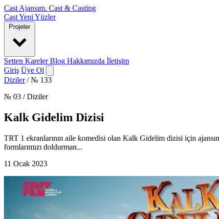
Cast Ajansım
.
Cast & Casting
Cast
Yeni Yüzler
Projeler
Setten Kareler
Blog
Hakkımızda
İletişim
Giriş
Üye Ol
Diziler
/
№ 133
№ 03 / Diziler
Kalk Gidelim Dizisi
TRT 1 ekranlarının aile komedisi olan Kalk Gidelim dizisi için ajans
formlarımızı doldurman...
11 Ocak 2023