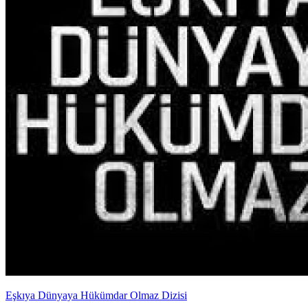
Eşkıya Dünyaya Hükümdar Olmaz Dizisi