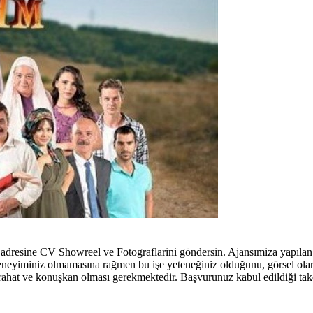
 adresine CV Showreel ve Fotograflarini göndersin. Ajansımiza yapıla
deneyiminiz olmamasına rağmen bu işe yeteneğiniz olduğunu, görsel ol
ahat ve konuşkan olması gerekmektedir. Başvurunuz kabul edildiği takdi