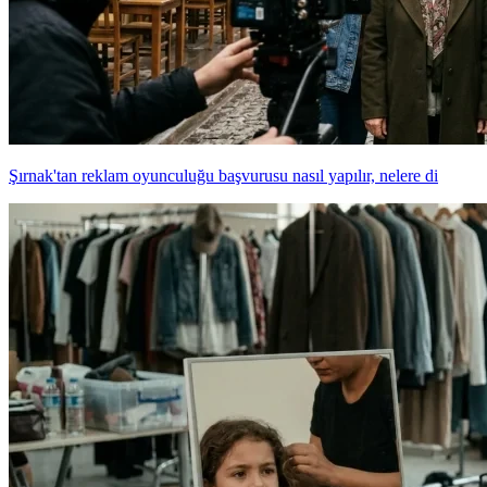
Şırnak'tan reklam oyunculuğu başvurusu nasıl yapılır, nelere di