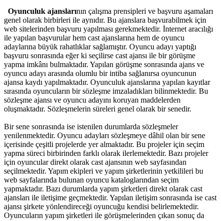
Oyunculuk ajansları
nın çalışma prensipleri ve başvuru aşamaları
genel olarak birbirleri ile aynıdır.
Bu ajanslara başvurabilmek için
web sitelerinden başvuru yapılması gerekmektedir. İnternet aracılığı
ile yapılan başvurular hem cast ajanslarına hem de oyuncu
adaylarına büyük rahatlıklar sağlamıştır. Oyuncu adayı yaptığı
başvuru sonrasında eğer ki seçilirse cast ajansı ile bir görüşme
yapma imkânı bulmaktadır. Yapılan görüşme sonrasında ajans ve
oyuncu adayı arasında olumlu bir intiba sağlanırsa oyuncunun
ajansa kaydı yapılmaktadır. Oyunculuk ajanslarına yapılan kayıtlar
sırasında oyuncuların bir sözleşme imzaladıkları bilinmektedir. Bu
sözleşme ajansı ve oyuncu adayını koruyan maddelerden
oluşmaktadır. Sözleşmelerin süreleri genel olarak bir senedir.
Bir sene sonrasında ise istenilen durumlarda sözleşmeler
yenilenmektedir.
Oyuncu adayları sözleşmeye dâhil olan bir sene
içerisinde çeşitli projelerde yer almaktadır. Bu projeler için seçim
yapma süreci birbirinden farklı olarak ilerlemektedir. Bazı projeler
için oyuncular direkt olarak cast ajansının web sayfasından
seçilmektedir. Yapım ekipleri ve yapım şirketlerinin yetkilileri bu
web sayfalarında bulunan oyuncu kataloglarından seçim
yapmaktadır. Bazı durumlarda yapım şirketleri direkt olarak cast
ajansları ile iletişime geçmektedir. Yapılan iletişim sonrasında ise cast
ajansı şirkete yönlendireceği oyuncuğu kendisi belirlemektedir.
Oyuncuların yapım şirketleri ile görüşmelerinden çıkan sonuç da