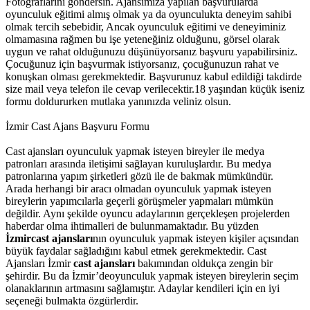
Fotoğraflarını göndersin. Ajansımıza yapılan başvurularda
oyunculuk eğitimi almış olmak ya da oyunculukta deneyim sahibi
olmak tercih sebebidir, Ancak oyunculuk eğitimi ve deneyiminiz
olmamasına rağmen bu işe yeteneğiniz olduğunu, görsel olarak
uygun ve rahat olduğunuzu düşünüyorsanız başvuru yapabilirsiniz.
Çocuğunuz için başvurmak istiyorsanız, çocuğunuzun rahat ve
konuşkan olması gerekmektedir. Başvurunuz kabul edildiği takdirde
size mail veya telefon ile cevap verilecektir.18 yaşından küçük iseniz
formu doldururken mutlaka yanınızda veliniz olsun.
İzmir Cast Ajans Başvuru Formu
Cast ajansları oyunculuk yapmak isteyen bireyler ile medya
patronları arasında iletişimi sağlayan kuruluşlardır. Bu medya
patronlarına yapım şirketleri gözü ile de bakmak mümkündür.
Arada herhangi bir aracı olmadan oyunculuk yapmak isteyen
bireylerin yapımcılarla geçerli görüşmeler yapmaları mümkün
değildir. Aynı şekilde oyuncu adaylarının gerçekleşen projelerden
haberdar olma ihtimalleri de bulunmamaktadır. Bu yüzden
İzmircast ajansları
nın oyunculuk yapmak isteyen kişiler açısından
büyük faydalar sağladığını kabul etmek gerekmektedir.
Cast
Ajansları
İzmir
cast ajansları
bakımından oldukça zengin bir
şehirdir. Bu da İzmir’deoyunculuk yapmak isteyen bireylerin seçim
olanaklarının artmasını sağlamıştır. Adaylar kendileri için en iyi
seçeneği bulmakta özgürlerdir.