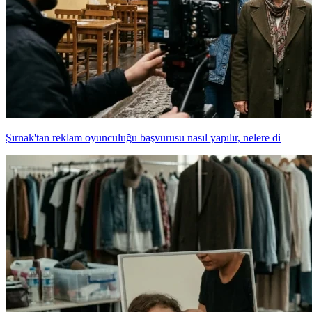
Şırnak'tan reklam oyunculuğu başvurusu nasıl yapılır, nelere di