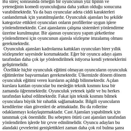
Bu süreç sonrasında örneğin bir oyuncunun yüz tipinin ve
yeteneğinin komedi oyunculuğuna daha yatkın olduğu sonucuna
varabilmektedir. Ya da bazı oyuncular adeta ciddi karakterleri
canlandırmak için yaratılmışlardır. Oyunculuk ajansları bu şekilde
kategorize ettikleri oyuncuları onların profillerine uygun işlere
yönlendirmektedir.
Cast ajanslarını çalışma sistemleri yönlendirme
üzerine kurulmuştur. Bir ajansın oyuncuyu yapım şirketlerine
yönlendirmesi için oyuncunun ajansla sözleşme imzalamış olması
gerekmektedir.
Oyunculuk ajansları kadrolarına kattıkları oyuncuları birer yıllık
sözleşmeler sayesinde korumaktadır. Eğer bir oyuncu adayı ajans
tarafından daha çok işe yönlendirilmek istiyorsa kendi yeteneklerini
geliştirmelidir.
Özellikle hiçbir oyunculuk eğitimi olmayan oyuncuların oyunculuk
eğitimlerine başvurmaları gerekmektedir. Ülkemizde dönem dönem
oyunculuk eğitimi veren kursların açıldığı bilinmektedir. Açılan
kurslara katılan oyuncular bu mesleğin teknik kısmını kısa bir
zamanda öğrenmektedir. Oyunculuk yetenek işidir ve bu herkes
tarafından kabul edilmektedir. Fakat işin teknik kısmını bilmek
oyunculara büyük bir rahatlık sağlamaktadır. Bilgili oyuncuların
kendilerine olan güvenleri de artmaktadır. Bu da rollerine
odaklanmayı kolaylaştırmaktadır.
Cast Ajansları yapabilmek için
tanınmak çok önemlidir. Bu sebepten ötürü cast ajansları tarafından
yönlendirilen işlerde bir çevre edinilmelidir. Oyuncu adayları bu
alandaki çevrelerini genişlettikleri zaman daha çok rol bulma şansı