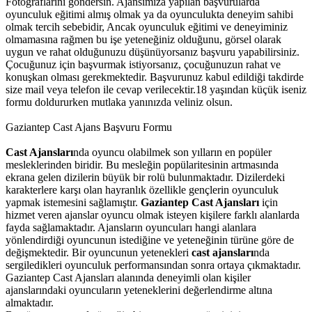
Fotoğraflarını göndersin. Ajansımıza yapılan başvurularda
oyunculuk eğitimi almış olmak ya da oyunculukta deneyim sahibi
olmak tercih sebebidir, Ancak oyunculuk eğitimi ve deneyiminiz
olmamasına rağmen bu işe yeteneğiniz olduğunu, görsel olarak
uygun ve rahat olduğunuzu düşünüyorsanız başvuru yapabilirsiniz.
Çocuğunuz için başvurmak istiyorsanız, çocuğunuzun rahat ve
konuşkan olması gerekmektedir. Başvurunuz kabul edildiği takdirde
size mail veya telefon ile cevap verilecektir.18 yaşından küçük iseniz
formu doldururken mutlaka yanınızda veliniz olsun.
Gaziantep Cast Ajans Başvuru Formu
Cast Ajansları
nda oyuncu olabilmek son yılların en popüler
mesleklerinden biridir. Bu mesleğin popülaritesinin artmasında
ekrana gelen dizilerin büyük bir rolü bulunmaktadır. Dizilerdeki
karakterlere karşı olan hayranlık özellikle gençlerin oyunculuk
yapmak istemesini sağlamıştır.
Gaziantep Cast Ajansları
için
hizmet veren ajanslar oyuncu olmak isteyen kişilere farklı alanlarda
fayda sağlamaktadır. Ajansların oyuncuları hangi alanlara
yönlendirdiği oyuncunun istediğine ve yeteneğinin türüne göre de
değişmektedir.
Bir oyuncunun yetenekleri
cast ajansları
nda
sergiledikleri oyunculuk performansından sonra ortaya çıkmaktadır.
Gaziantep Cast Ajansları alanında deneyimli olan kişiler
ajanslarındaki oyuncuların yeteneklerini değerlendirme altına
almaktadır.