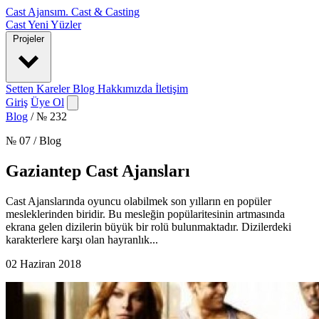
Cast Ajansım
.
Cast & Casting
Cast
Yeni Yüzler
Projeler
Setten Kareler
Blog
Hakkımızda
İletişim
Giriş
Üye Ol
Blog
/
№ 232
№ 07 / Blog
Gaziantep Cast Ajansları
Cast Ajanslarında oyuncu olabilmek son yılların en popüler
mesleklerinden biridir. Bu mesleğin popülaritesinin artmasında
ekrana gelen dizilerin büyük bir rolü bulunmaktadır. Dizilerdeki
karakterlere karşı olan hayranlık...
02 Haziran 2018