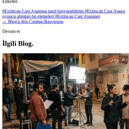
Etiketler
#Erzincan Cast Ajansına nasıl başvurabilirim
#Erzincan Cast Ajansı
oyuncu alımları ön elemeleri
#Erzincan Cast Ajansları
← Blog'a dön
Casting Başvurusu
Devam et
İlgili Blog
.