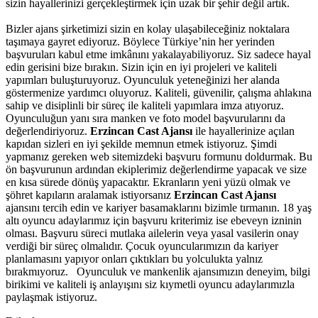
sizin hayallerinizi gerçekleştirmek için uzak bir şehir değil artık.
Bizler ajans şirketimizi sizin en kolay ulaşabileceğiniz noktalara
taşımaya gayret ediyoruz. Böylece Türkiye’nin her yerinden
başvuruları kabul etme imkânını yakalayabiliyoruz. Siz sadece hayal
edin gerisini bize bırakın. Sizin için en iyi projeleri ve kaliteli
yapımları buluşturuyoruz. Oyunculuk yeteneğinizi her alanda
göstermenize yardımcı oluyoruz. Kaliteli, güvenilir, çalışma ahlakına
sahip ve disiplinli bir süreç ile kaliteli yapımlara imza atıyoruz.
Oyunculuğun yanı sıra manken ve foto model başvurularını da
değerlendiriyoruz.
Erzincan Cast Ajansı
ile hayallerinize açılan
kapıdan sizleri en iyi şekilde memnun etmek istiyoruz.
Şimdi
yapmanız gereken web sitemizdeki başvuru formunu doldurmak. Bu
ön başvurunun ardından ekiplerimiz değerlendirme yapacak ve size
en kısa sürede dönüş yapacaktır.
Ekranların yeni yüzü olmak ve
şöhret kapıların aralamak istiyorsanız
Erzincan Cast Ajansı
ajansını tercih edin ve kariyer basamaklarını bizimle tırmanın.
18 yaş
altı oyuncu adaylarımız için başvuru kriterimiz ise ebeveyn izninin
olması. Başvuru süreci mutlaka ailelerin veya yasal vasilerin onay
verdiği bir süreç olmalıdır. Çocuk oyuncularımızın da kariyer
planlamasını yapıyor onları çıktıkları bu yolculukta yalnız
bırakmıyoruz. Oyunculuk ve mankenlik ajansımızın deneyim, bilgi
birikimi ve kaliteli iş anlayışını siz kıymetli oyuncu adaylarımızla
paylaşmak istiyoruz.