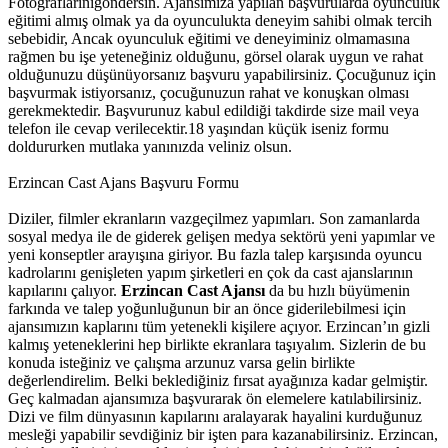
Fotograflarınıgöndersin. Ajansımıza yapılan başvurularda oyunculuk
eğitimi almış olmak ya da oyunculukta deneyim sahibi olmak tercih
sebebidir, Ancak oyunculuk eğitimi ve deneyiminiz olmamasına
rağmen bu işe yeteneğiniz olduğunu, görsel olarak uygun ve rahat
olduğunuzu düşünüyorsanız başvuru yapabilirsiniz. Çocuğunuz için
başvurmak istiyorsanız, çocuğunuzun rahat ve konuşkan olması
gerekmektedir. Başvurunuz kabul edildiği takdirde size mail veya
telefon ile cevap verilecektir.18 yaşından küçük iseniz formu
doldururken mutlaka yanınızda veliniz olsun.
Erzincan Cast Ajans Başvuru Formu
Diziler, filmler ekranların vazgeçilmez yapımları. Son zamanlarda
sosyal medya ile de giderek gelişen medya sektörü yeni yapımlar ve
yeni konseptler arayışına giriyor. Bu fazla talep karşısında oyuncu
kadrolarını genişleten yapım şirketleri en çok da cast ajanslarının
kapılarını çalıyor.
Erzincan Cast Ajansı
da bu hızlı büyümenin
farkında ve talep yoğunluğunun bir an önce giderilebilmesi için
ajansımızın kaplarını tüm yetenekli kişilere açıyor.
Erzincan’ın gizli
kalmış yeteneklerini hep birlikte ekranlara taşıyalım. Sizlerin de bu
konuda isteğiniz ve çalışma arzunuz varsa gelin birlikte
değerlendirelim. Belki beklediğiniz fırsat ayağınıza kadar gelmiştir.
Geç kalmadan ajansımıza başvurarak ön elemelere katılabilirsiniz.
Dizi ve film dünyasının kapılarını aralayarak hayalini kurduğunuz
mesleği yapabilir sevdiğiniz bir işten para kazanabilirsiniz. Erzincan,