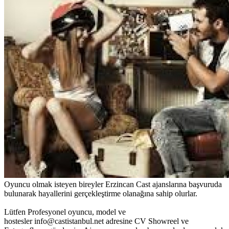
Oyuncu olmak isteyen bireyler Erzincan Cast ajanslarına başvuruda
bulunarak hayallerini gerçekleştirme olanağına sahip olurlar.
Lütfen Profesyonel oyuncu, model ve
hostesler info@castistanbul.net adresine CV Showreel ve