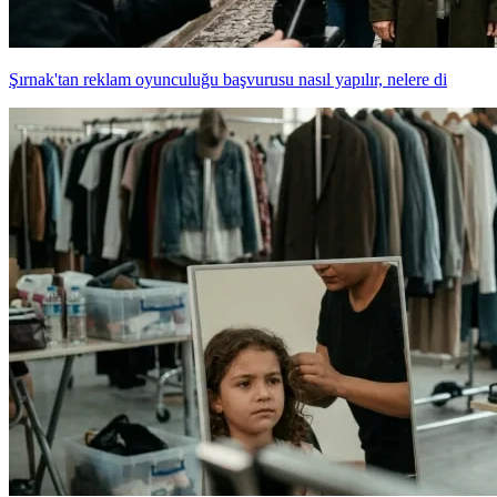
Şırnak'tan reklam oyunculuğu başvurusu nasıl yapılır, nelere di