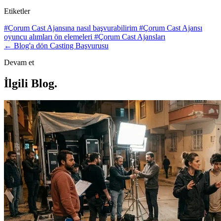
Etiketler
#Çorum Cast Ajansına nasıl başvurabilirim
#Çorum Cast Ajansı
oyuncu alımları ön elemeleri
#Çorum Cast Ajansları
← Blog'a dön
Casting Başvurusu
Devam et
İlgili Blog
.