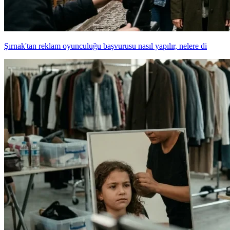
Şırnak'tan reklam oyunculuğu başvurusu nasıl yapılır, nelere di