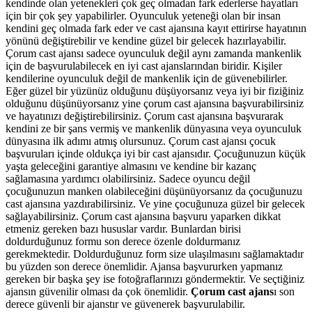
kendinde olan yetenekleri çok geç olmadan fark ederlerse hayatları
için bir çok şey yapabilirler. Oyunculuk yeteneği olan bir insan
kendini geç olmada fark eder ve cast ajansına kayıt ettirirse hayatının
yönünü değiştirebilir ve kendine güzel bir gelecek hazırlayabilir.
Çorum cast ajansı sadece oyunculuk değil aynı zamanda mankenlik
için de başvurulabilecek en iyi cast ajanslarından biridir. Kişiler
kendilerine oyunculuk değil de mankenlik için de güvenebilirler.
Eğer güzel bir yüzünüz olduğunu düşüyorsanız veya iyi bir fiziğiniz
olduğunu düşünüyorsanız yine çorum cast ajansına başvurabilirsiniz
ve hayatınızı değiştirebilirsiniz. Çorum cast ajansına başvurarak
kendini ze bir şans vermiş ve mankenlik dünyasına veya oyunculuk
dünyasına ilk adımı atmış olursunuz. Çorum cast ajansı çocuk
başvuruları içinde oldukça iyi bir cast ajansıdır. Çocuğunuzun küçük
yaşta geleceğini garantiye almasını ve kendine bir kazanç
sağlamasına yardımcı olabilirsiniz. Sadece oyuncu değil
çocuğunuzun manken olabileceğini düşünüyorsanız da çocuğunuzu
cast ajansına yazdırabilirsiniz. Ve yine çocuğunuza güzel bir gelecek
sağlayabilirsiniz. Çorum cast ajansına başvuru yaparken dikkat
etmeniz gereken bazı hususlar vardır. Bunlardan birisi
doldurduğunuz formu son derece özenle doldurmanız
gerekmektedir. Doldurduğunuz form size ulaşılmasını sağlamaktadır
bu yüzden son derece önemlidir. Ajansa başvururken yapmanız
gereken bir başka şey ise fotoğraflarınızı göndermektir. Ve seçtiğiniz
ajansın güvenilir olması da çok önemlidir.
Çorum cast ajans
ı son
derece güvenli bir ajanstır ve güvenerek başvurulabilir.