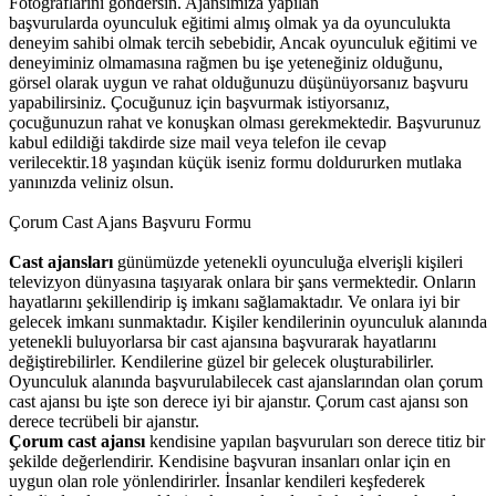
Fotograflarini göndersin. Ajansımiza yapılan
başvurularda oyunculuk eğitimi almış olmak ya da oyunculukta
deneyim sahibi olmak tercih sebebidir, Ancak oyunculuk eğitimi ve
deneyiminiz olmamasına rağmen bu işe yeteneğiniz olduğunu,
görsel olarak uygun ve rahat olduğunuzu düşünüyorsanız başvuru
yapabilirsiniz. Çocuğunuz için başvurmak istiyorsanız,
çocuğunuzun rahat ve konuşkan olması gerekmektedir. Başvurunuz
kabul edildiği takdirde size mail veya telefon ile cevap
verilecektir.18 yaşından küçük iseniz formu doldururken mutlaka
yanınızda veliniz olsun.
Çorum Cast Ajans Başvuru Formu
Cast ajansları
günümüzde yetenekli oyunculuğa elverişli kişileri
televizyon dünyasına taşıyarak onlara bir şans vermektedir. Onların
hayatlarını şekillendirip iş imkanı sağlamaktadır. Ve onlara iyi bir
gelecek imkanı sunmaktadır. Kişiler kendilerinin oyunculuk alanında
yetenekli buluyorlarsa bir cast ajansına başvurarak hayatlarını
değiştirebilirler. Kendilerine güzel bir gelecek oluşturabilirler.
Oyunculuk alanında başvurulabilecek cast ajanslarından olan çorum
cast ajansı bu işte son derece iyi bir ajanstır. Çorum cast ajansı son
derece tecrübeli bir ajanstır.
Çorum cast ajansı
kendisine yapılan başvuruları son derece titiz bir
şekilde değerlendirir. Kendisine başvuran insanları onlar için en
uygun olan role yönlendirirler. İnsanlar kendileri keşfederek