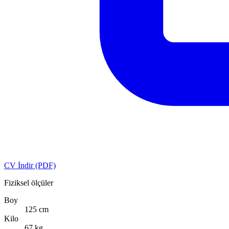
CV İndir (PDF)
Fiziksel ölçüler
Boy
125 cm
Kilo
67 kg