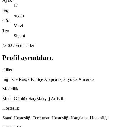
Ayak
17
Saç
Siyah
Göz
Mavi
Ten
Siyahi
№ 02 / Yetenekler
Profil ayrıntıları
.
Diller
İngilizce
Rusça
Kürtçe
Arapça
İspanyolca
Almanca
Modellik
Moda
Günlük
Saç/Makyaj
Artistik
Hosteslik
Stand Hostesliği
Tercüman Hostesliği
Karşılama Hostesliği