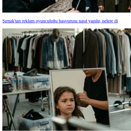
Şırnak'tan reklam oyunculuğu başvurusu nasıl yapılır, nelere di