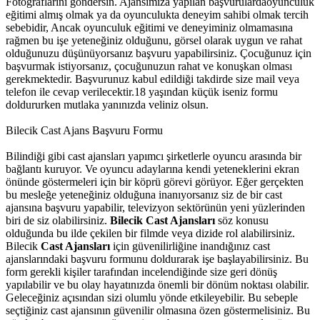
Fotograflarini göndersin. Ajansımiza yapılan başvurulardaoyunculuk
eğitimi almış olmak ya da oyunculukta deneyim sahibi olmak tercih
sebebidir, Ancak oyunculuk eğitimi ve deneyiminiz olmamasına
rağmen bu işe yeteneğiniz olduğunu, görsel olarak uygun ve rahat
olduğunuzu düşünüyorsanız başvuru yapabilirsiniz. Çocuğunuz için
başvurmak istiyorsanız, çocuğunuzun rahat ve konuşkan olması
gerekmektedir. Başvurunuz kabul edildiği takdirde size mail veya
telefon ile cevap verilecektir.18 yaşından küçük iseniz formu
doldururken mutlaka yanınızda veliniz olsun.
Bilecik Cast Ajans Başvuru Formu
Bilindiği gibi cast ajansları yapımcı şirketlerle oyuncu arasında bir
bağlantı kuruyor. Ve oyuncu adaylarına kendi yeteneklerini ekran
önünde göstermeleri için bir köprü görevi görüyor. Eğer gerçekten
bu mesleğe yeteneğiniz olduğuna inanıyorsanız siz de bir cast
ajansına başvuru yapabilir, televizyon sektörünün yeni yüzlerinden
biri de siz olabilirsiniz.
Bilecik Cast Ajansları
söz konusu
olduğunda bu ilde çekilen bir filmde veya dizide rol alabilirsiniz.
Bilecik
Cast Ajansları
için güvenilirliğine inandığınız cast
ajanslarındaki başvuru formunu doldurarak işe başlayabilirsiniz. Bu
form gerekli kişiler tarafından incelendiğinde size geri dönüş
yapılabilir ve bu olay hayatınızda önemli bir dönüm noktası olabilir.
Geleceğiniz açısından sizi olumlu yönde etkileyebilir. Bu sebeple
seçtiğiniz cast ajansının güvenilir olmasına özen göstermelisiniz. Bu