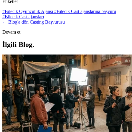
Etiketler
#Bilecik Oyunculuk Ajansı
#Bilecik Cast ajanslarına başvuru
#Bilecik Cast ajansları
← Blog'a dön
Casting Başvurusu
Devam et
İlgili Blog
.