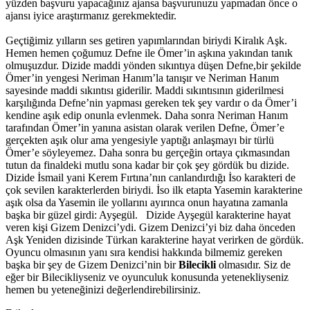
yüzden başvuru yapacağınız ajansa başvurunuzu yapmadan önce o
ajansı iyice araştırmanız gerekmektedir.
Geçtiğimiz yılların ses getiren yapımlarından biriydi Kiralık Aşk.
Hemen hemen çoğumuz Defne ile Ömer’in aşkına yakından tanık
olmuşuzdur. Dizide maddi yönden sıkıntıya düşen Defne,bir şekilde
Ömer’in yengesi Neriman Hanım’la tanışır ve Neriman Hanım
sayesinde maddi sıkıntısı giderilir. Maddi sıkıntısının giderilmesi
karşılığında Defne’nin yapması gereken tek şey vardır o da Ömer’i
kendine aşık edip onunla evlenmek. Daha sonra Neriman Hanım
tarafından Ömer’in yanına asistan olarak verilen Defne, Ömer’e
gerçekten aşık olur ama yengesiyle yaptığı anlaşmayı bir türlü
Ömer’e söyleyemez. Daha sonra bu gerçeğin ortaya çıkmasından
tutun da finaldeki mutlu sona kadar bir çok şey gördük bu dizide.
Dizide İsmail yani Kerem Fırtına’nın canlandırdığı İso karakteri de
çok sevilen karakterlerden biriydi. İso ilk etapta Yasemin karakterine
aşık olsa da Yasemin ile yollarını ayırınca onun hayatına zamanla
başka bir güzel girdi: Ayşegül.
Dizide Ayşegül karakterine hayat
veren kişi Gizem Denizci’ydi. Gizem Denizci’yi biz daha önceden
Aşk Yeniden dizisinde Türkan karakterine hayat verirken de gördük.
Oyuncu olmasının yanı sıra kendisi hakkında bilmemiz gereken
başka bir şey de Gizem Denizci’nin bir
Bilecikli
olmasıdır. Siz de
eğer bir Bilecikliyseniz ve oyunculuk konusunda yetenekliyseniz
hemen bu yeteneğinizi değerlendirebilirsiniz.