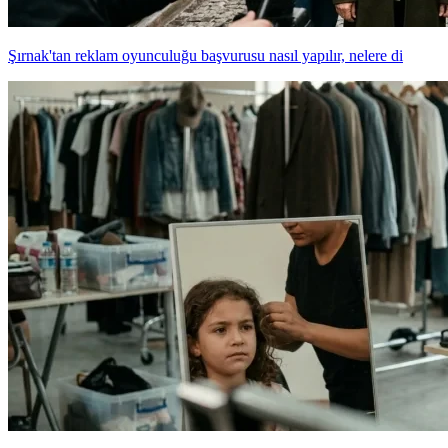
Şırnak'tan reklam oyunculuğu başvurusu nasıl yapılır, nelere di