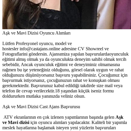
Aşk ve Mavi Dizisi Oyuncu Alımları
Lütfen Profesyonel oyuncu, model ve
hostesler info@castajans.online adresine CV Showreel ve
Fotograflarini göndersin. Ajansımiza yapılan başvurulardaoyunculuk
eğitimi almış olmak ya da oyunculukta deneyim sahibi olmak tercih
sebebidir, Ancak oyunculuk eğitimi ve deneyiminiz olmamasına
rağmen bu işe yeteneğiniz olduğunu, görsel olarak uygun ve rahat
olduğunuzu düşünüyorsanız başvuru yapabilirsiniz. Çocuğunuz için
başvurmak istiyorsanız, çocuğunuzun rahat ve konuşkan olması
gerekmektedir. Başvurunuz kabul edildiği takdirde size mail veya
telefon ile cevap verilecektir.18 yaşından küçük iseniz formu
doldururken mutlaka yanınızda veliniz olsun.
Aşk ve Mavi Dizisi Cast Ajans Başvurusu
ATV ekranlarının en çok izlenen yapımlarının başında gelen
Aşk
ve Mavi dizisi
için oyuncu alımları yapılacaktır. Kaliteli bir yapımla
meslek hayatlarına başlamak isteyen yeni yüzlerin başvuruları