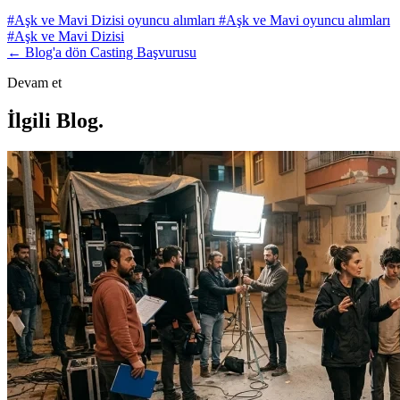
#Aşk ve Mavi Dizisi oyuncu alımları
#Aşk ve Mavi oyuncu alımları
#Aşk ve Mavi Dizisi
← Blog'a dön
Casting Başvurusu
Devam et
İlgili Blog
.