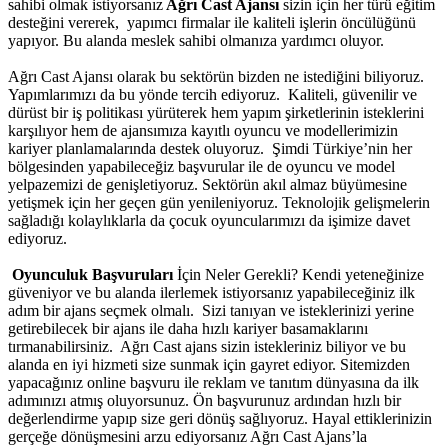
sahibi olmak istiyorsanız
Ağrı Cast Ajansı
sizin için her türü eğitim
desteğini vererek, yapımcı firmalar ile kaliteli işlerin öncülüğünü
yapıyor. Bu alanda meslek sahibi olmanıza yardımcı oluyor.
Ağrı Cast Ajansı olarak bu sektörün bizden ne istediğini biliyoruz.
Yapımlarımızı da bu yönde tercih ediyoruz. Kaliteli, güvenilir ve
dürüst bir iş politikası yürüterek hem yapım şirketlerinin isteklerini
karşılıyor hem de ajansımıza kayıtlı oyuncu ve modellerimizin
kariyer planlamalarında destek oluyoruz.
Şimdi Türkiye’nin her
bölgesinden yapabileceğiz başvurular ile de oyuncu ve model
yelpazemizi de genişletiyoruz. Sektörün akıl almaz büyümesine
yetişmek için her geçen gün yenileniyoruz. Teknolojik gelişmelerin
sağladığı kolaylıklarla da çocuk oyuncularımızı da işimize davet
ediyoruz.
Oyunculuk Başvuruları
İçin Neler Gerekli? Kendi yeteneğinize
güveniyor ve bu alanda ilerlemek istiyorsanız yapabileceğiniz ilk
adım bir ajans seçmek olmalı. Sizi tanıyan ve isteklerinizi yerine
getirebilecek bir ajans ile daha hızlı kariyer basamaklarını
tırmanabilirsiniz. Ağrı Cast ajans sizin istekleriniz biliyor ve bu
alanda en iyi hizmeti size sunmak için gayret ediyor. Sitemizden
yapacağınız online başvuru ile reklam ve tanıtım dünyasına da ilk
adımınızı atmış oluyorsunuz. Ön başvurunuz ardından hızlı bir
değerlendirme yapıp size geri dönüş sağlıyoruz. Hayal ettiklerinizin
gerçeğe dönüşmesini arzu ediyorsanız Ağrı Cast Ajans’la