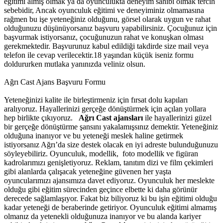
eğitimi almış olmak ya da oyunculukta deneyim sahibi olmak tercih
sebebidir, Ancak oyunculuk eğitimi ve deneyiminiz olmamasına
rağmen bu işe yeteneğiniz olduğunu, görsel olarak uygun ve rahat
olduğunuzu düşünüyorsanız başvuru yapabilirsiniz. Çocuğunuz için
başvurmak istiyorsanız, çocuğunuzun rahat ve konuşkan olması
gerekmektedir. Başvurunuz kabul edildiği takdirde size mail veya
telefon ile cevap verilecektir.18 yaşından küçük iseniz formu
doldururken mutlaka yanınızda veliniz olsun.
Ağrı Cast Ajans Başvuru Formu
Yeteneğinizi kalite ile birleştirmeniz için fırsat dolu kapıları
aralıyoruz. Hayallerinizi gerçeğe dönüştürmek için açılan yollara
hep birlikte çıkıyoruz.
Ağrı Cast ajansları
ile hayallerinizi güzel
bir gerçeğe dönüştürme şansını yakalamışsınız demektir. Yeteneğiniz
olduğuna inanıyor ve bu yeteneği meslek haline getirmek
istiyorsanız Ağrı’da size destek olacak en iyi adreste bulunduğunuzu
söyleyebiliriz. Oyunculuk, modellik, foto modellik ve figüran
kadrolarımızı genişletiyoruz. Reklam, tanıtım dizi ve film çekimleri
gibi alanlarda çalışacak yeteneğine güvenen her yaşta
oyuncularımızı ajansımıza davet ediyoruz.
Oyunculuk her meslekte
olduğu gibi eğitim sürecinden geçince elbette ki daha görünür
derecede sağlamlaşıyor. Fakat biz biliyoruz ki bu işin eğitimi olduğu
kadar yeteneği de beraberinde getiriyor. Oyunculuk eğitimi almamış
olmanız da yetenekli olduğunuza inanıyor ve bu alanda kariyer