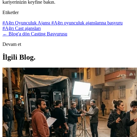
kariyerinizin keyfine bakın.
Etiketler
#Ağrı Oyunculuk Ajansı
#Ağrı oyunculuk ajanslarına başvuru
#Ağrı Cast ajansları
← Blog'a dön
Casting Başvurusu
Devam et
İlgili Blog
.