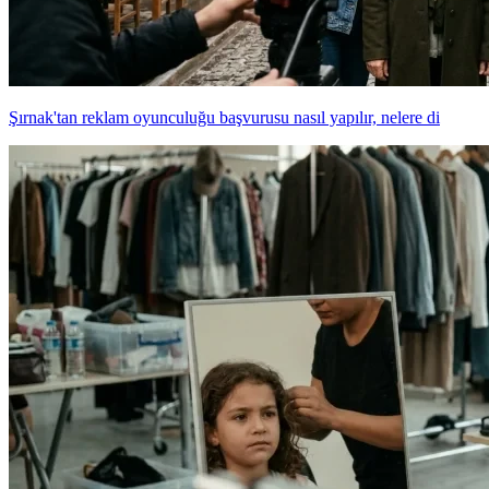
Şırnak'tan reklam oyunculuğu başvurusu nasıl yapılır, nelere di