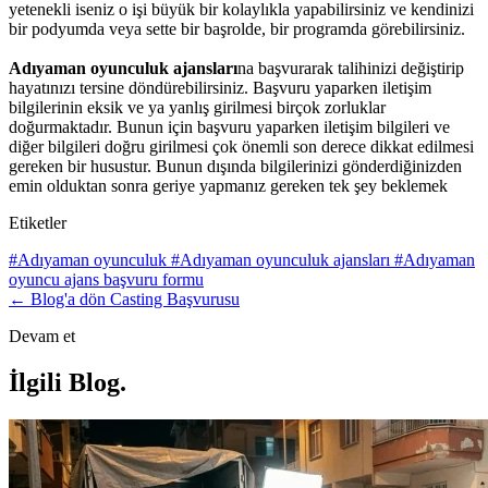
yetenekli iseniz o işi büyük bir kolaylıkla yapabilirsiniz ve kendinizi
bir podyumda veya sette bir başrolde, bir programda görebilirsiniz.
Adıyaman oyunculuk ajansları
na başvurarak talihinizi değiştirip
hayatınızı tersine döndürebilirsiniz. Başvuru yaparken iletişim
bilgilerinin eksik ve ya yanlış girilmesi birçok zorluklar
doğurmaktadır. Bunun için başvuru yaparken iletişim bilgileri ve
diğer bilgileri doğru girilmesi çok önemli son derece dikkat edilmesi
gereken bir husustur. Bunun dışında bilgilerinizi gönderdiğinizden
emin olduktan sonra geriye yapmanız gereken tek şey beklemek
Etiketler
#Adıyaman oyunculuk
#Adıyaman oyunculuk ajansları
#Adıyaman
oyuncu ajans başvuru formu
← Blog'a dön
Casting Başvurusu
Devam et
İlgili Blog
.