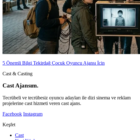
5 Önemli Bilgi Tekirdağ Çocuk Oyuncu Ajansı İçin
Cast & Casting
Cast Ajansım.
Tecrübeli ve tecrübesiz oyuncu adayları ile dizi sinema ve reklam
projelerine cast hizmeti veren cast ajans.
Facebook
Instagram
Keşfet
Cast