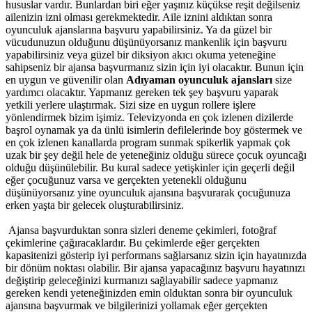
hususlar vardır. Bunlardan biri eğer yaşınız küçükse reşit değilseniz
ailenizin izni olması gerekmektedir. Aile iznini aldıktan sonra
oyunculuk ajanslarına başvuru yapabilirsiniz. Ya da güzel bir
vücudunuzun olduğunu düşünüyorsanız mankenlik için başvuru
yapabilirsiniz veya güzel bir diksiyon akıcı okuma yeteneğine
sahipseniz bir ajansa başvurmanız sizin için iyi olacaktır. Bunun için
en uygun ve güvenilir olan
Adıyaman oyunculuk ajansları
size
yardımcı olacaktır. Yapmanız gereken tek şey başvuru yaparak
yetkili yerlere ulaştırmak. Sizi size en uygun rollere işlere
yönlendirmek bizim işimiz. Televizyonda en çok izlenen dizilerde
başrol oynamak ya da ünlü isimlerin defilelerinde boy göstermek ve
en çok izlenen kanallarda program sunmak spikerlik yapmak çok
uzak bir şey değil hele de yeteneğiniz olduğu sürece çocuk oyuncağı
olduğu düşünülebilir. Bu kural sadece yetişkinler için geçerli değil
eğer çocuğunuz varsa ve gerçekten yetenekli olduğunu
düşünüyorsanız yine oyunculuk ajansına başvurarak çocuğunuza
erken yaşta bir gelecek oluşturabilirsiniz.
Ajansa başvurduktan sonra sizleri deneme çekimleri, fotoğraf
çekimlerine çağıracaklardır. Bu çekimlerde eğer gerçekten
kapasitenizi gösterip iyi performans sağlarsanız sizin için hayatınızda
bir dönüm noktası olabilir. Bir ajansa yapacağınız başvuru hayatınızı
değiştirip geleceğinizi kurmanızı sağlayabilir sadece yapmanız
gereken kendi yeteneğinizden emin olduktan sonra bir oyunculuk
ajansına başvurmak ve bilgilerinizi yollamak eğer gerçekten