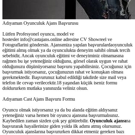
Adıyaman Oyunculuk Ajans Başvurusu
Lütfen Profesyonel oyuncu, model ve
hostesler info@castajans.online adresine CV Showreel ve
Fotograflarini göndersin. Ajansımiza yapılan başvurulardaoyunculuk
eğitimi almış olmak ya da oyunculukta deneyim sahibi olmak tercih
sebebidir, Ancak oyunculuk eğitimi ve deneyiminiz olmamasına
rağmen bu işe yeteneğiniz olduğunu, görsel olarak uygun ve rahat
olduğunuzu düşünüyorsanız başvuru yapabilirsiniz. Çocuğunuz için
başvurmak istiyorsanız, çocuğunuzun rahat ve konuşkan olması
gerekmektedir. Başvurunuz kabul edildiği takdirde size mail veya
telefon ile cevap verilecektir.18 yaşından küçük iseniz formu
doldururken mutlaka yanınızda veliniz olsun.
Adıyaman Cast Ajans Başvuru Formu
Oyuncu olmak istiyorsanız ya da bu alanda eğitim aldıysanız
yeteneğiniz varsa hemen bir oyuncu ajansına başvurmalısınız.
Kaybedilen zaman sizden çok şey götürebilir.
Oyunculuk ajansı
na
başvurarak hayallerinize giden yolda ilk adımı atmış olursunuz.
Oyunculuk ajanslarına başvururken dikkat etmeniz gereken bazı