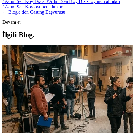
#Adını Sen Koy Dizisi
#Adını Sen Koy Dizisi oyuncu alımları
#Adını Sen Koy oyuncu alımları
← Blog'a dön
Casting Başvurusu
Devam et
İlgili Blog
.