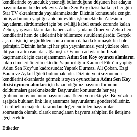
kendilerinde oyunculuk yeteneği bulunduğunu düşünen her adayın
başvurularını beklemekteyiz.
Adını Sen Koy dizisi hafta içi her gün
Star TV ekranlarında yayınlanmaktadır. Dizinin konusunda zengin
bir iş adamının yaptığı sahte bir evlilik işlenmektedir. Ailesinin
hayatlarını sürdürmeleri için bu evliliği kabul etmek zorunda kalan
Zehra, yaşayacaklarından habersizdir. İş adamı Ömer ve Zehra hem
kendilerini hem de ailelerini bir bilinmeze sürüklemişlerdir. Gerçek
aşk da işin içine girdikten sonra durum daha da karmaşık bir hale
gelmiştir. Dizinin hafta içi her gün yayınlanması yeni yüzlere olan
ihtiyacın artmasını da sağlamıştır. Oyuncu adayları bu fırsatı
kaçırmamak için cast ajansımızın
Adını Sen Koy oyuncu alımları
nı
takip etmeleri önerilmektedir. Yapımcılığını Karamel Film’in yaptığı
Adını Sen Koy’un kadrosunda; Yaprak Durmaz, Ali Çoban, Ezgi
Baran ve Aykut İğdeli bulunmaktadır. Dizinin yeni sezonunda
kendilerini ekranlarda görmek isteyen oyuncuların
Adını Sen Koy
dizisi oyuncu alımları
için hazırladığımız başvuru formunu
doldurmaları gerekmektedir. Başvurular konusunda her yaş
grubundan oyuncunun başvurusuna önem vermekteyiz. Bu yüzden
aşağıda bulunan link ile ajansımıza başvurularını gönderebilirsiniz.
Tecrübeli menajerler tarafından değerlendirilen başvurular
sonrasında olumlu olarak sonuçlanan başvuru sahipleri ile iletişime
geçilecektir.
Etiketler