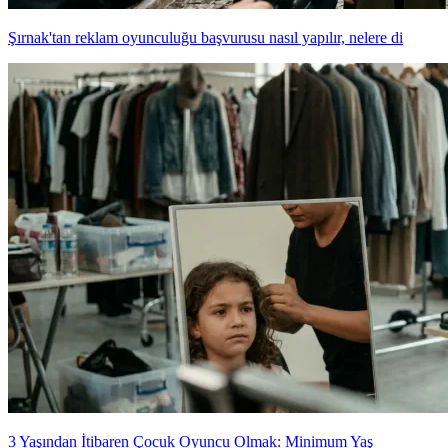
Şırnak'tan reklam oyunculuğu başvurusu nasıl yapılır, nelere di
3 Yaşından İtibaren Çocuk Oyuncu Olmak: Minimum Yaş