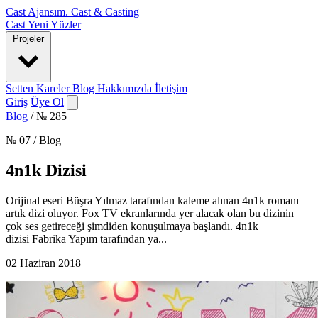
Cast Ajansım
.
Cast & Casting
Cast
Yeni Yüzler
Projeler
Setten Kareler
Blog
Hakkımızda
İletişim
Giriş
Üye Ol
Blog
/
№ 285
№ 07 / Blog
4n1k Dizisi
Orijinal eseri Büşra Yılmaz tarafından kaleme alınan 4n1k romanı
artık dizi oluyor. Fox TV ekranlarında yer alacak olan bu dizinin
çok ses getireceği şimdiden konuşulmaya başlandı. 4n1k
dizisi Fabrika Yapım tarafından ya...
02 Haziran 2018