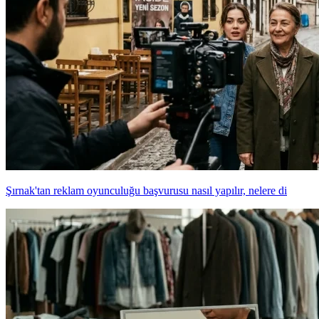
Şırnak'tan reklam oyunculuğu başvurusu nasıl yapılır, nelere di