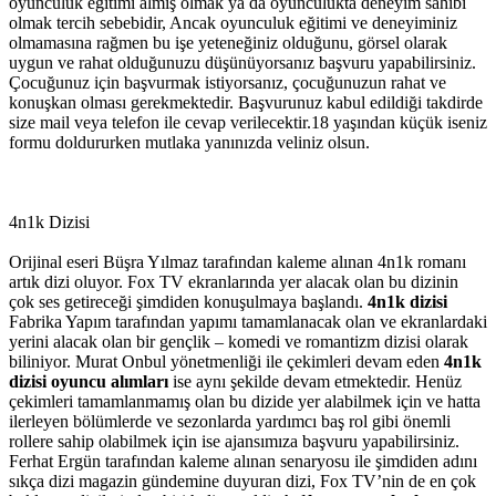
oyunculuk eğitimi almış olmak ya da oyunculukta deneyim sahibi
olmak tercih sebebidir, Ancak oyunculuk eğitimi ve deneyiminiz
olmamasına rağmen bu işe yeteneğiniz olduğunu, görsel olarak
uygun ve rahat olduğunuzu düşünüyorsanız başvuru yapabilirsiniz.
Çocuğunuz için başvurmak istiyorsanız, çocuğunuzun rahat ve
konuşkan olması gerekmektedir. Başvurunuz kabul edildiği takdirde
size mail veya telefon ile cevap verilecektir.18 yaşından küçük iseniz
formu doldururken mutlaka yanınızda veliniz olsun.
4n1k Dizisi
Orijinal eseri Büşra Yılmaz tarafından kaleme alınan 4n1k romanı
artık dizi oluyor. Fox TV ekranlarında yer alacak olan bu dizinin
çok ses getireceği şimdiden konuşulmaya başlandı.
4n1k dizisi
Fabrika Yapım tarafından yapımı tamamlanacak olan ve ekranlardaki
yerini alacak olan bir gençlik – komedi ve romantizm dizisi olarak
biliniyor. Murat Onbul yönetmenliği ile çekimleri devam eden
4n1k
dizisi oyuncu alımları
ise aynı şekilde devam etmektedir. Henüz
çekimleri tamamlanmamış olan bu dizide yer alabilmek için ve hatta
ilerleyen bölümlerde ve sezonlarda yardımcı baş rol gibi önemli
rollere sahip olabilmek için ise ajansımıza başvuru yapabilirsiniz.
Ferhat Ergün tarafından kaleme alınan senaryosu ile şimdiden adını
sıkça dizi magazin gündemine duyuran dizi, Fox TV’nin de en çok