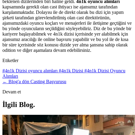
beklenen dizilerinden biri haline geldi.
4n1k oyuncu alımları
kapsamında gerekli olan cast ihtiyacı ise ajansımız tarafından
karşılanmaktadır. Dolayısı ile de direkt olarak bu dizi için yapım
şirketi tarafından görevlendirilmiş olan cast direktörünün,
ajansımızdaki oyuncu koçları ve menajerleri ile iletişime geçtiğini ve
bu yönde oyuncuların seçildiğini söyleyebiliriz. Diz de bu yönde bir
kariyere başlayabilmek ve 4n1k dizisi içerisinde yer alabilmek için
ajansımız aracılığı ile online başvuru yapabilir ve bu yol ile de kısa
bir süre içerisinde söz konusu dizide yer alma şansına sahip olarak
odition ve diğer aşamalara devam edebilirsiniz.
Etiketler
#4n1k Dizisi oyuncu alımları
#4n1k Dizisi
#4n1k Dizisi Oyuncu
Alımları
← Blog'a dön
Casting Başvurusu
Devam et
İlgili Blog
.