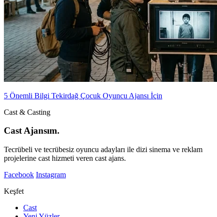
5 Önemli Bilgi Tekirdağ Çocuk Oyuncu Ajansı İçin
Cast & Casting
Cast Ajansım.
Tecrübeli ve tecrübesiz oyuncu adayları ile dizi sinema ve reklam
projelerine cast hizmeti veren cast ajans.
Facebook
Instagram
Keşfet
Cast
Yeni Yüzler